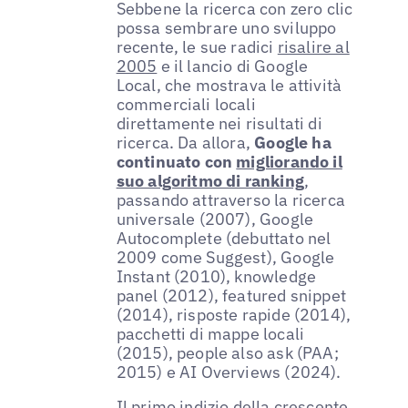
Sebbene la ricerca con zero clic
possa sembrare uno sviluppo
recente, le sue radici
risalire al
2005
e il lancio di Google
Local, che mostrava le attività
commerciali locali
direttamente nei risultati di
ricerca. Da allora,
Google ha
continuato con
migliorando il
suo algoritmo di ranking
,
passando attraverso la ricerca
universale (2007), Google
Autocomplete (debuttato nel
2009 come Suggest), Google
Instant (2010), knowledge
panel (2012), featured snippet
(2014), risposte rapide (2014),
pacchetti di mappe locali
(2015), people also ask (PAA;
2015) e AI Overviews (2024).
Il primo indizio della crescente