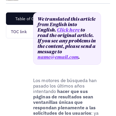
Table of Content
We translated this article
from English into
English.
Click here
to
TOC link
read the original article.
If you see any problems in
the content, please send a
message to
name@email.com
.
Los motores de búsqueda han
pasado los últimos años
intentando
hacer que sus
páginas de resultados sean
ventanillas únicas que
respondan plenamente a las
solicitudes de los usuarios
: ya