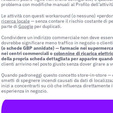
problema con modifiche manuali al Profilo dell’attivi
Le attività con questi workaround (o nessuno) «perdon
ricerca locale
— senza contare il rischio costante di p
parte di
Google
per duplicati.
Condividere un indirizzo commerciale non deve esser
dovrebbe significare meno traffico in negozio o clienti
(o schede GBP annidate) — farmacie nei supermercat
nei centri commerciali o
colonnine di ricarica elettri
della propria scheda dettagliata per apparire quando
clienti arrivino nel posto giusto senza dover girare a v
Quando padroneggi questo concetto store-in-store — e 
smetti di spegnere incendi causati da dati di localizzaz
inizi a concentrarti su ciò che influenza direttamente il
esperienza in negozio.