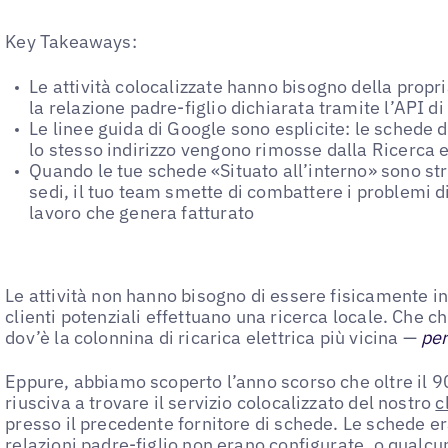
Key Takeaways:
Le attività colocalizzate hanno bisogno della propr
la relazione padre-figlio dichiarata tramite l’API d
Le linee guida di Google sono esplicite: le schede d
lo stesso indirizzo vengono rimosse dalla Ricerca 
Quando le tue schede «Situato all’interno» sono str
sedi, il tuo team smette di combattere i problemi di 
lavoro che genera fatturato
Le attività non hanno bisogno di essere fisicamente i
clienti potenziali effettuano una ricerca locale. Che 
dov’è la colonnina di ricarica elettrica più vicina —
pe
Eppure, abbiamo scoperto l’anno scorso che oltre il 90
riusciva a trovare il servizio colocalizzato del nostro
c
presso il precedente fornitore di schede. Le schede er
relazioni padre-figlio non erano configurate, o qualcu