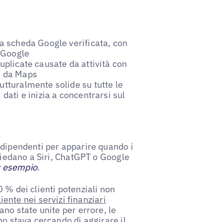
ia scheda Google verificata, con
i Google
uplicate causate da attività con
e da Maps
utturalmente solide su tutte le
dati e inizia a concentrarsi sul
ndipendenti per apparire quando i
chiedano a Siri, ChatGPT o Google
r esempio
.
 % dei clienti potenziali non
liente nei servizi finanziari
ano state unite per errore, le
no stava cercando di aggirare il