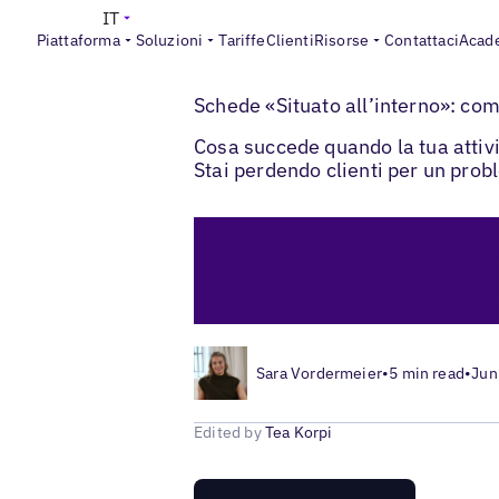
IT
Piattaforma
Soluzioni
Tariffe
Clienti
Risorse
Contattaci
Acad
>
Blogs
Ottimizzazione delle schede local
Schede «Situato all’interno»: come
Cosa succede quando la tua attiv
Stai perdendo clienti per un probl
Sara Vordermeier
•
5 min read
•
Jun
Edited by
Tea Korpi