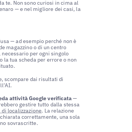
da te. Non sono curiosi in cima al
denaro — e nel migliore dei casi, la
fusa — ad esempio perché non è
ande magazzino o di un centro
necessario per ogni singolo
to la tua scheda per errore o non
ituato.
, scompare dai risultati di
l’AI.
eda attività Google verificata
—
ebbero gestire tutto dalla stessa
 di localizzazione
. La relazione
dichiarata correttamente, una sola
no sovrascritte.