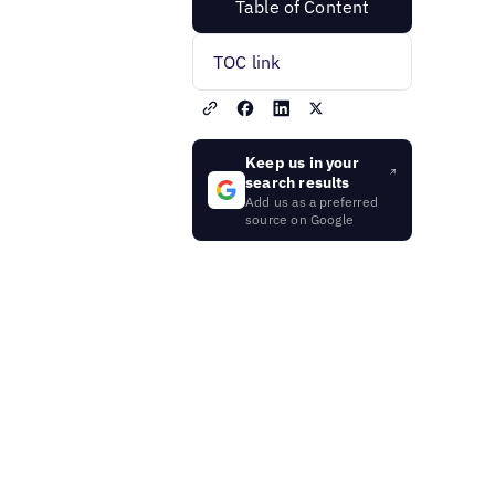
Table of Content
TOC link
Keep us in your
search results
Add us as a preferred
source on Google