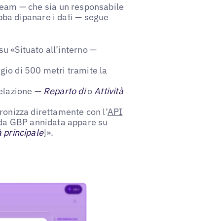
team — che sia un responsabile
bba dipanare i dati — segue
su «Situato all’interno —
ggio di 500 metri tramite la
 relazione —
Reparto di
o
Attività
cronizza direttamente con l’
API
eda GBP annidata appare su
à principale
]».