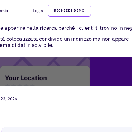
emia
Login
RICHIEDI DEMO
>
i
Concetto store-in-store per le schede
 apparire nella ricerca perché i clienti ti trovino in ne
ità colocalizzata condivide un indirizzo ma non appare
ema di dati risolvibile.
 23, 2026