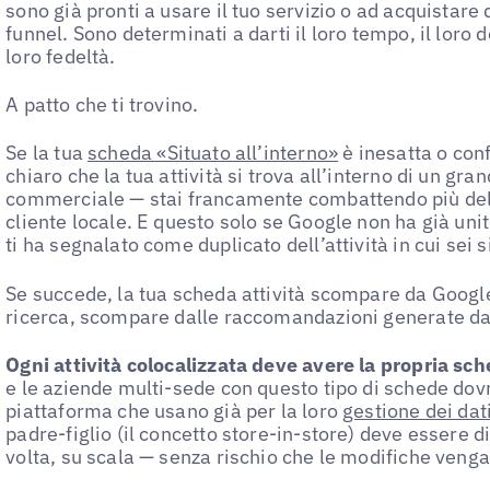
sono già pronti a usare il tuo servizio o ad acquistare 
funnel. Sono determinati a darti il loro tempo, il loro 
loro fedeltà.
A patto che ti trovino.
Se la tua
scheda «Situato all’interno»
è inesatta o con
chiaro che la tua attività si trova all’interno di un gr
commerciale — stai francamente combattendo più del 
cliente locale. E questo solo se Google non ha già uni
ti ha segnalato come duplicato dell’attività in cui sei s
Se succede, la tua scheda attività scompare da Google
ricerca, scompare dalle raccomandazioni generate dal
Ogni attività colocalizzata deve avere la propria sch
e le aziende multi-sede con questo tipo di schede dovr
piattaforma che usano già per la loro
gestione dei dati
padre-figlio (il concetto store-in-store) deve essere 
volta, su scala — senza rischio che le modifiche venga