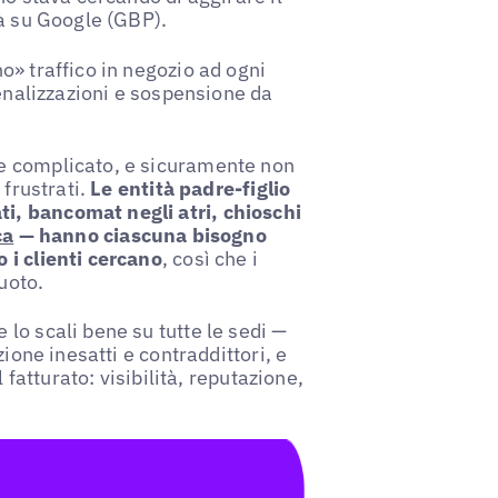
tà su Google (GBP).
o» traffico in negozio ad ogni
enalizzazioni e sospensione da
e complicato, e sicuramente non
 frustrati.
Le entità padre-figlio
i, bancomat negli atri, chioschi
ca
— hanno ciascuna bisogno
 i clienti cercano
, così che i
uoto.
lo scali bene su tutte le sedi —
ione inesatti e contraddittori, e
 fatturato: visibilità, reputazione,