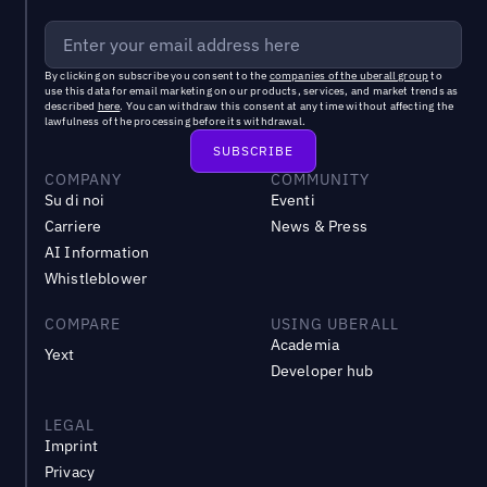
By clicking on subscribe you consent to the
companies of the uberall group
to
use this data for email marketing on our products, services, and market trends as
described
here
. You can withdraw this consent at any time without affecting the
lawfulness of the processing before its withdrawal.
COMPANY
COMMUNITY
Su di noi
Eventi
Carriere
News & Press
AI Information
Whistleblower
COMPARE
USING UBERALL
Academia
Yext
Developer hub
LEGAL
Imprint
Privacy