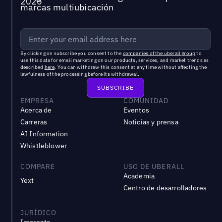
marcas multiubicación
By clicking on subscribe you consent to the
companies of the uberall group
to
use this data for email marketing on our products, services, and market trends as
described
here
. You can withdraw this consent at any time without affecting the
lawfulness of the processing before its withdrawal.
EMPRESA
COMUNIDAD
Acerca de
Eventos
Carreras
Noticias y prensa
AI Information
Whistleblower
COMPARE
USO DE UBERALL
Academia
Yext
Centro de desarrolladores
JURÍDICO