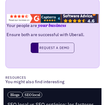
Your people are
your business
Ensure both are successful with Uberall.
Request a demo
REQUEST A DEMO
RESOURCES
You might also find interesting
Blogs
SEO local
SEO local vs SEO orgánico: los factores