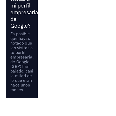
mi perfil
empresarial
de
Google?
Es posible
que hayas
notado que
las visitas a
tu perfil
empresarial
de Google
(GBP) han
bajado, casi
la mitad de
lo que eran
hace unos
meses.