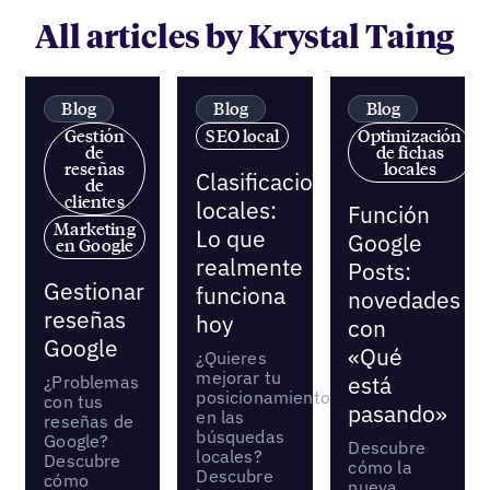
All articles by Krystal Taing
Blog
Blog
Blog
Gestión
SEO local
Optimización
de
de fichas
reseñas
locales
Clasificaciones
de
clientes
locales:
Función
Marketing
Lo que
Google
en Google
realmente
Posts:
Gestionar
funciona
novedades
reseñas
hoy
con
Google
«Qué
¿Quieres
mejorar tu
¿Problemas
está
posicionamiento
con tus
pasando»
en las
reseñas de
búsquedas
Google?
Descubre
locales?
Descubre
cómo la
Descubre
cómo
nueva