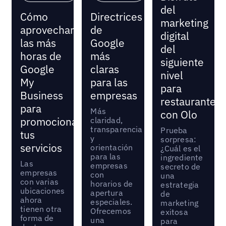
del
Cómo
Directrices
marketing
aprovechar
de
digital
las más
Google
del
horas de
más
siguiente
Google
claras
nivel
My
para las
para
Business
empresas
restaurantes
para
Más
con Olo
promocionar
claridad,
transparencia
Prueba
tus
y
sorpresa:
servicios
orientación
¿Cuál es el
para las
ingrediente
Las
empresas
secreto de
empresas
con
una
con varias
horarios de
estrategia
ubicaciones
apertura
de
ahora
especiales.
marketing
tienen otra
Ofrecemos
exitosa
forma de
una
para