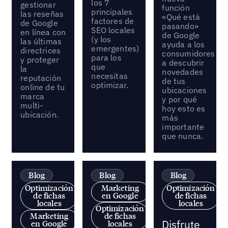
los 7
gestionar
función
principales
las reseñas
«Qué está
factores de
de Google
pasando»
SEO locales
en línea con
de Google
(y los
las últimas
ayuda a los
emergentes)
directrices
consumidores
para los
y proteger
a descubrir
que
la
novedades
necesitas
reputación
de tus
optimizar.
online de tu
ubicaciones
marca
y por qué
multi-
hoy esto es
ubicación.
más
importante
que nunca.
Blog
Blog
Blog
Optimización
Marketing
Optimización
de fichas
en Google
de fichas
locales
locales
Optimización
Marketing
de fichas
Disfrute
en Google
locales