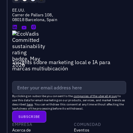
EE.UU.
Carrer de Pallars 108,
08018 Barcelona, Spain
Insights sobre marketing local e IA para
marcas multiubicación
By clicking on subscribe you consent to the
companies of the uberall group
to
use this data for email marketing on our products, services, and market trends as
described
here
. You can withdraw this consent at any time without affecting the
lawfulness of the processing before its withdrawal.
EMPRESA
COMUNIDAD
Acerca de
Eventos