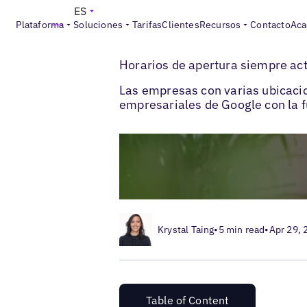
ES
Plataforma
Soluciones
Tarifas
Clientes
Recursos
Contacto
Aca
>
>
Blogs
Optimización de fichas locales
C
Horarios de apertura siempre act
Las empresas con varias ubicacio
empresariales de Google con la 
Krystal Taing
•
5 min read
•
Apr 29, 
Table of Content