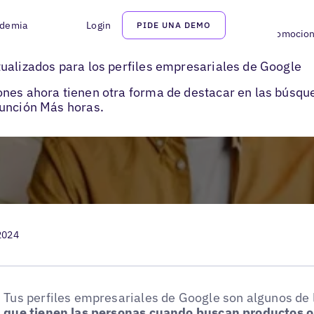
demia
Login
PIDE UNA DEMO
ómo aprovechar las más horas de Google My Business para promociona
ualizados para los perfiles empresariales de Google
nes ahora tienen otra forma de destacar en las búsque
función Más horas.
2024
Tus perfiles empresariales de Google son algunos de
que tienen las personas cuando buscan productos o 