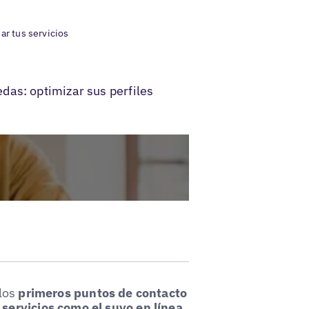
r tus servicios
das: optimizar sus perfiles
 los
primeros puntos de contacto
servicios como el suyo en línea
.