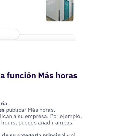
la función Más horas
ria
.
es
publicar Más horas.
plican a su empresa. Por ejemplo,
y hours, puedes añadir ambas
 de su categoría principal
y el