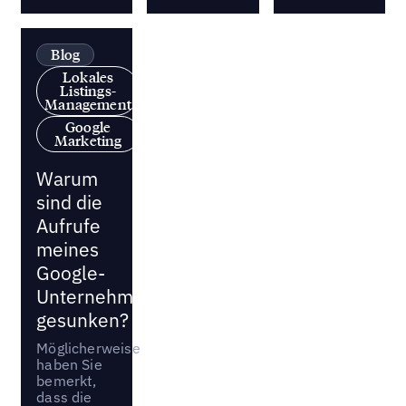
Blog
Lokales
Listings-
Management
Google
Marketing
Warum
sind die
Aufrufe
meines
Google-
Unternehmensprofils
gesunken?
Möglicherweise
haben Sie
bemerkt,
dass die