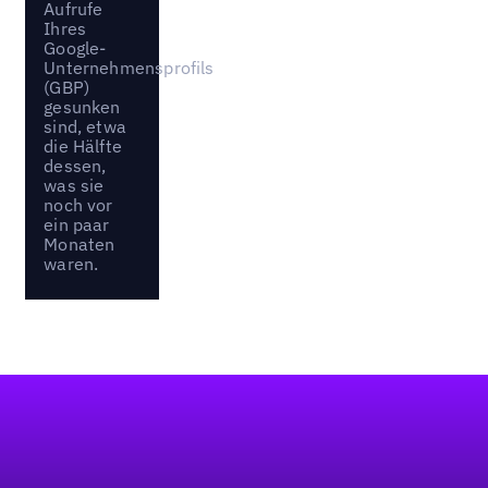
Aufrufe
Ihres
Google-
Unternehmensprofils
(GBP)
gesunken
sind, etwa
die Hälfte
dessen,
was sie
noch vor
ein paar
Monaten
waren.
Fußzeile