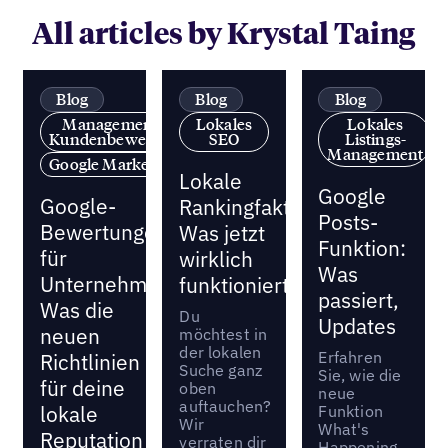
All articles by Krystal Taing
Blog
Blog
Blog
Management von
Lokales
Lokales
Kundenbewertungen
SEO
Listings-
Management
Google Marketing
Lokale
Google
Google-
Rankingfaktoren:
Posts-
Bewertungen
Was jetzt
Funktion:
für
wirklich
Was
Unternehmen:
funktioniert
passiert,
Was die
Du
Updates
neuen
möchtest in
der lokalen
Erfahren
Richtlinien
Suche ganz
Sie, wie die
für deine
oben
neue
auftauchen?
lokale
Funktion
Wir
What's
Reputation
verraten dir
Happening