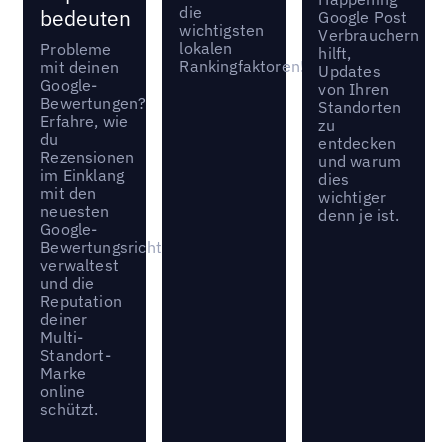
die
bedeuten
Google Post
wichtigsten
Verbrauchern
lokalen
Probleme
hilft,
Rankingfaktoren!
mit deinen
Updates
Google-
von Ihren
Bewertungen?
Standorten
Erfahre, wie
zu
du
entdecken
Rezensionen
und warum
im Einklang
dies
mit den
wichtiger
neuesten
denn je ist.
Google-
Bewertungsrichtlinien
verwaltest
und die
Reputation
deiner
Multi-
Standort-
Marke
online
schützt.