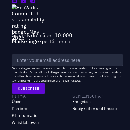
Schließ dich über 10.000
Marketingexpert:innen an
By clicking on subscribe you consent to the
companies of the uberall group
to
use this data for email marketing on our products, services, and market trends as
described
here
. You can withdraw this consent at any time without affecting the
lawfulness of the processing before its withdrawal.
FIRMA
GEMEINSCHAFT
Über
Ereignisse
Karriere
Neuigkeiten und Presse
KI Information
Whistleblower