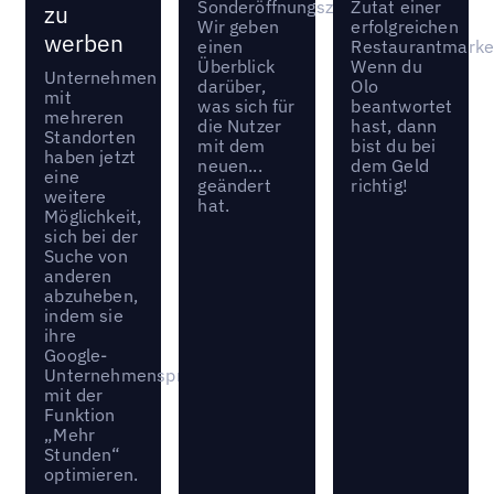
Sonderöffnungszeiten.
Zutat einer
zu
Wir geben
erfolgreichen
werben
einen
Restaurantmarket
Überblick
Wenn du
Unternehmen
darüber,
Olo
mit
was sich für
beantwortet
mehreren
die Nutzer
hast, dann
Standorten
mit dem
bist du bei
haben jetzt
neuen...
dem Geld
eine
geändert
richtig!
weitere
hat.
Möglichkeit,
sich bei der
Suche von
anderen
abzuheben,
indem sie
ihre
Google-
Unternehmensprofile
mit der
Funktion
„Mehr
Stunden“
optimieren.