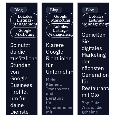
Blog
Blog
Blog
Lokales
Google
Lokales
Listings-
Marketing
Listings-
Management
Management
Lokales
Google
Listings-
Genießen
Marketing
Management
Sie
So nutzt
Klarere
digitales
du die
Google-
Marketing
zusätzlichen
Richtlinien
der
Stunden
für
nächsten
von
Unternehmen
Generation
Google
Mehr
für
Business
Klarheit,
Restaurants
Transparenz
Profile,
und
mit Olo
um für
Beratung
für
Pop-Quiz:
deine
Unternehmen
Was ist die
Dienste
mit
geheime