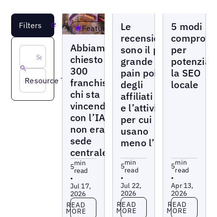
Blogs
Blogs
Le
5 modi
Filters
Reset
Featured
recensioni
comprovat
Blogs
Abbiamo
sono il più
per
chiesto a
grande
potenziar
300
pain point
la SEO
Resource Type
franchising
degli
locale
chi sta
affiliati —
vincendo
e l’attività
con l’IA, e
per cui
non era la
usano
sede
meno l’IA
centrale
min
min
min
5
5
5
read
read
read
•
•
•
Jul 22,
Apr 13,
Jul 17,
2026
2026
2026
Read more
Read more
Read more
READ
READ
READ
MORE
MORE
MORE