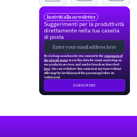
Iscriviti alla newsletter
Suggerimenti per la produttività
direttamente nella tua casella
di posta
By clicking on subscribe you consent to the
companies of
the uberall group
to use this data for email marketing on
our products, services, and market trends as described
here
. You can withdraw this consent at any time without
affecting the lawfulness of the processing before its
withdrawal.
Footer