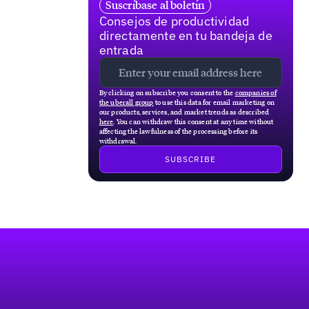
Suscríbase al boletín
Consejos de productividad
directamente en tu bandeja de
entrada
By clicking on subscribe you consent to the
companies of
the uberall group
to use this data for email marketing on
our products, services, and market trends as described
here
. You can withdraw this consent at any time without
affecting the lawfulness of the processing before its
withdrawal.
Pie de página