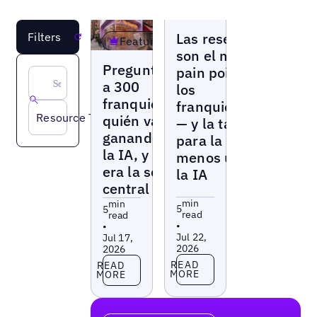
Blogs
Las reseñas
Filters
Reset
Featured
son el mayor
Blogs
Preguntamos
pain point de
a 300
los
franquicias
franquiciados
Resource Type
quién va
— y la tarea
ganando con
para la que
la IA, y no
menos usan
era la sede
la IA
central
min
min
5
5
read
read
•
•
Jul 22,
Jul 17,
2026
2026
Read more
Read more
READ
READ
MORE
MORE