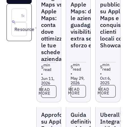
Maps vs
Apple
pubblicar
Apple
Maps: dove
su Apple
Maps:
le aziende
Maps e
conta
guadagnano
conquista
Resource Type
dove
visibilità
clienti
ottimizzi
extra senza
locali con
le tue
sforzo extra
Showcase
schede
aziendali?
min
min
min
5
5
5
read
read
read
•
•
•
May 29,
Oct 6,
Jun 11,
2026
2025
2026
Read more
Read more
Read more
READ
READ
READ
MORE
MORE
MORE
Blogs
Blogs
Blogs
Approfondimenti
Guida
Uberall’s
su Apple
definitiva
Integrati