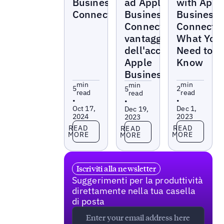
Business
ad Apple
with Appl
Connect
Business
Business
Connect:
Connect:
vantaggi
What You
dell'account
Need to
Apple
Know
Business
min
min
min
5
2
5
read
read
read
•
•
•
Oct 17,
Dec 1,
Dec 19,
2024
2023
2023
Read more
Read more
Read more
READ
READ
READ
MORE
MORE
MORE
Iscriviti alla newsletter
Suggerimenti per la produttività
direttamente nella tua casella
di posta