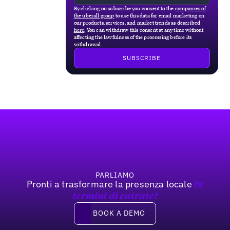
By clicking on subscribe you consent to the
companies of
the uberall group
to use this data for email marketing on
our products, services, and market trends as described
here
. You can withdraw this consent at any time without
affecting the lawfulness of the processing before its
withdrawal.
Footer
PARLIAMO
Pronti a trasformare la presenza locale
In
termini di entrate?
Book a demo
BOOK A DEMO