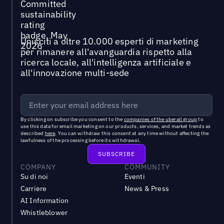
Unisciti a oltre 10.000 esperti di marketing
per rimanere all'avanguardia rispetto alla
ricerca locale, all'intelligenza artificiale e
all'innovazione multi-sede
By clicking on subscribe you consent to the
companies of the uberall group
to
use this data for email marketing on our products, services, and market trends as
described
here
. You can withdraw this consent at any time without affecting the
lawfulness of the processing before its withdrawal.
COMPANY
COMMUNITY
Su di noi
Eventi
Carriere
News & Press
AI Information
Whistleblower