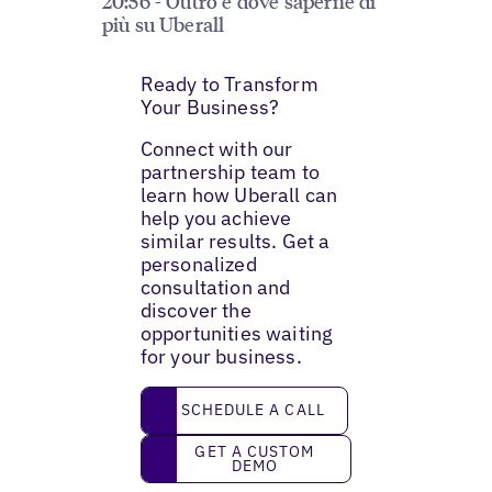
20:56 - Outro e dove saperne di
più su Uberall
Ready to Transform
Your Business?
Connect with our
partnership team to
learn how Uberall can
help you achieve
similar results. Get a
personalized
consultation and
discover the
opportunities waiting
for your business.
Schedule a call
SCHEDULE A CALL
Get a custom demo
GET A CUSTOM
DEMO