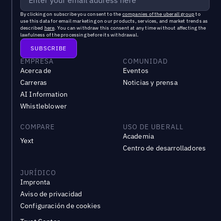
By clicking on subscribe you consent to the
companies of the uberall group
to
use this data for email marketing on our products, services, and market trends as
described
here
. You can withdraw this consent at any time without affecting the
lawfulness of the processing before its withdrawal.
EMPRESA
COMUNIDAD
Acerca de
Eventos
Carreras
Noticias y prensa
AI Information
Whistleblower
COMPARE
USO DE UBERALL
Academia
Yext
Centro de desarrolladores
JURÍDICO
Impronta
Aviso de privacidad
Configuración de cookies