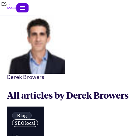
ES
Derek Browers
All articles by Derek Browers
Blog
SEO local
La