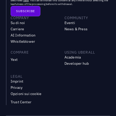
described
here
. You can withdraw this consent at any time without affecting the
lawfulness of the processing before its withdrawal.
COMPANY
COMMUNITY
Su di noi
Eventi
Carriere
News & Press
AI Information
Whistleblower
COMPARE
USING UBERALL
Academia
Yext
Developer hub
LEGAL
Imprint
Privacy
Opzioni sui cookie
Trust Center