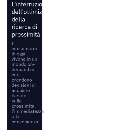
L'interruzione
dell'ottimizzazione
della
ricerca di
prossimità
I
consumatori
di oggi
vivono in un
mondo on-
demand in
cui
prendono
decisioni di
acquisto
basate
sulla
prossimità,
l'immediatezza
e la
convenienza.