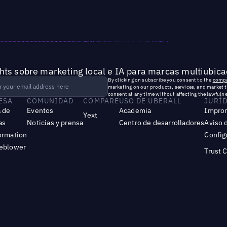
hts sobre marketing local e IA para marcas multiubica
By clicking on subscribe you consent to the
compa
marketing on our products, services, and market 
consent at any time without affecting the lawfulne
ESA
COMUNIDAD
COMPARE
USO DE UBERALL
JURÍ
 de
Eventos
Academia
Impro
Yext
as
Noticias y prensa
Centro de desarrolladores
Aviso 
ormation
Config
leblower
Trust 