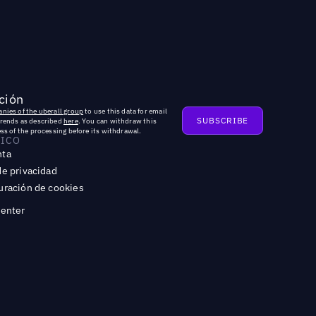
ción
nies of the uberall group
to use this data for email
trends as described
here
. You can withdraw this
ss of the processing before its withdrawal.
DICO
nta
de privacidad
uración de cookies
Center