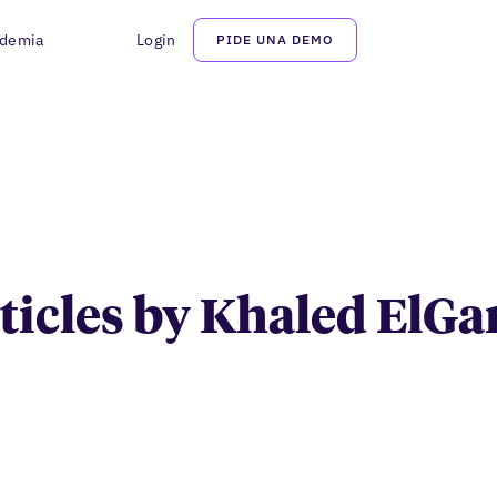
demia
Login
PIDE UNA DEMO
Khaled ElGanzory
rticles by Khaled ElG