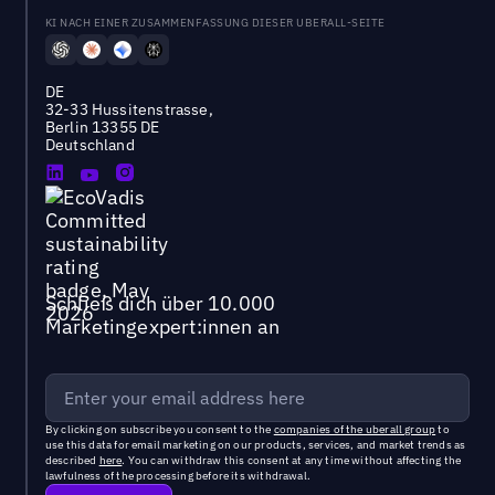
KI NACH EINER ZUSAMMENFASSUNG DIESER UBERALL-SEITE
DE
32-33 Hussitenstrasse,
Berlin 13355 DE
Deutschland
Schließ dich über 10.000
Marketingexpert:innen an
By clicking on subscribe you consent to the
companies of the uberall group
to
use this data for email marketing on our products, services, and market trends as
described
here
. You can withdraw this consent at any time without affecting the
lawfulness of the processing before its withdrawal.