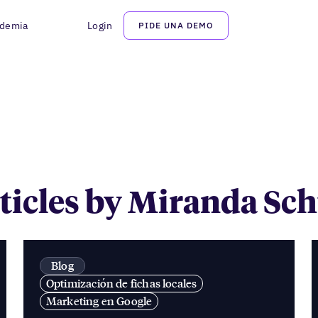
demia
Login
PIDE UNA DEMO
Miranda Schumes
rticles by Miranda S
Blog
Optimización de fichas locales
Marketing en Google