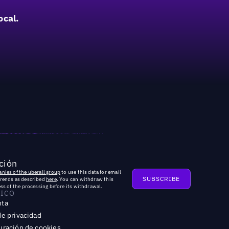
ocal.
ción
nies of the uberall group
to use this data for email
trends as described
here
. You can withdraw this
ss of the processing before its withdrawal.
DICO
nta
de privacidad
uración de cookies