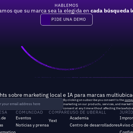
HABLEMOS
mos que su marca sea la elegida en
cada búsqueda l
PIDE UNA DEMO
Pide una demo
hts sobre marketing local e IA para marcas multiubica
By clicking on subscribe you consent to the
compa
marketing on our products, services, and market 
consent at any time without affecting the lawfulne
ESA
COMUNIDAD
COMPARE
USO DE UBERALL
JURÍ
 de
Eventos
Academia
Impro
Yext
as
Noticias y prensa
Centro de desarrolladores
Aviso 
ormation
Config