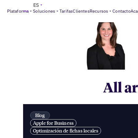
ES
Plataforma
Soluciones
Tarifas
Clientes
Recursos
Contacto
Aca
All a
Blog
Apple for Business
Optimización de fichas locales