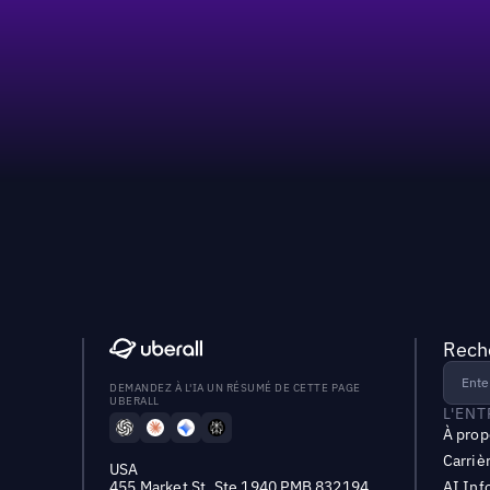
Reche
DEMANDEZ À L'IA UN RÉSUMÉ DE CETTE PAGE
UBERALL
L'EN
À prop
Carriè
USA
455 Market St, Ste 1940 PMB 832194
AI Inf