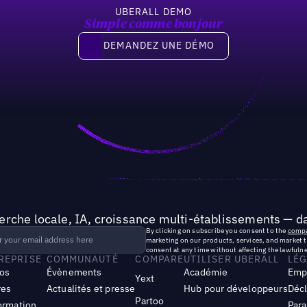
UBERALL DEMO
Simple comme bonjour
Demandez une démo
DEMANDEZ UNE DÉMO
rche locale, IA, croissance multi-établissements — da
By clicking on subscribe you consent to the
compa
marketing on our products, services, and market 
consent at any time without affecting the lawfulne
TREPRISE
COMMUNAUTÉ
COMPARE
UTILISER UBERALL
LÉG
os
Évènements
Académie
Emp
Yext
res
Actualités et presse
Hub pour développeurs
Décl
Partoo
ormation
Para