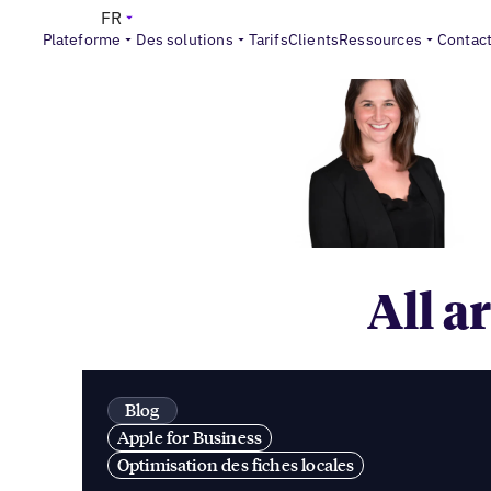
FR
Plateforme
Des solutions
Tarifs
Clients
Ressources
Contac
All a
Blog
Apple for Business
Optimisation des fiches locales