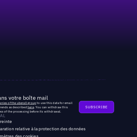
ns votre boîte mail
nies of the uberall group
to use this data for email
trends as described
here
. You can withdraw this
ss of the processing before its withdrawal.
AL
reinte
aration relative à la protection des données
mètres des cookies