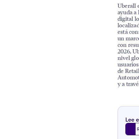
Uberall 
ayuda a 
digital l
localiza
está con
un marco
con resu
2026, Ub
nivel gl
usuarios
de Retai
Automoti
y a trav
Lee e
Read