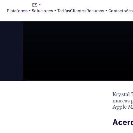
News & Press
>
Apple Business Connect: tu guía para
ES
Plataforma
Soluciones
Tarifas
Clientes
Recursos
Contacto
Aca
Krystal 
marcas p
Apple Ma
Acerc