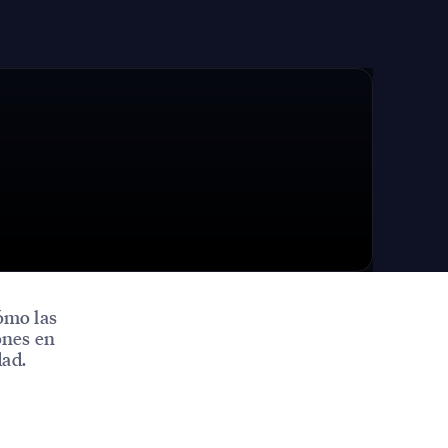
cómo las
ones en
dad.