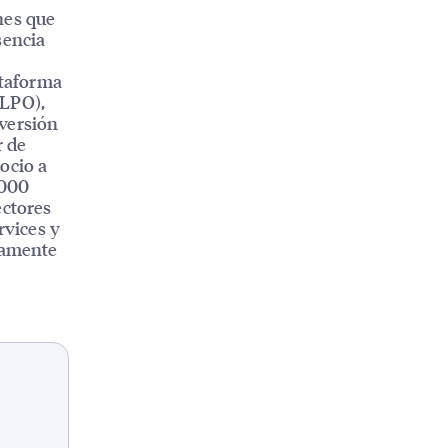
nes que
sencia
ataforma
(LPO),
nversión
r de
ocio a
.000
ectores
rvices y
ctamente