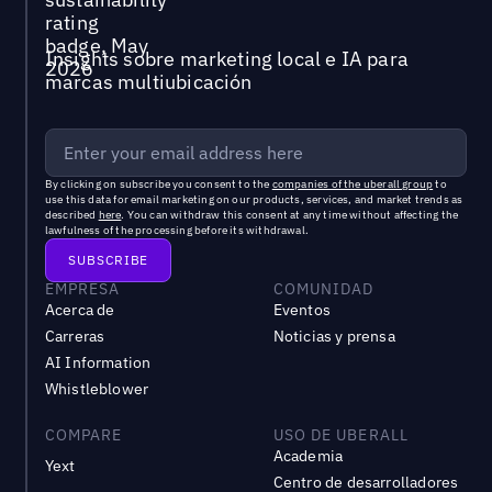
Insights sobre marketing local e IA para
marcas multiubicación
By clicking on subscribe you consent to the
companies of the uberall group
to
use this data for email marketing on our products, services, and market trends as
described
here
. You can withdraw this consent at any time without affecting the
lawfulness of the processing before its withdrawal.
EMPRESA
COMUNIDAD
Acerca de
Eventos
Carreras
Noticias y prensa
AI Information
Whistleblower
COMPARE
USO DE UBERALL
Academia
Yext
Centro de desarrolladores