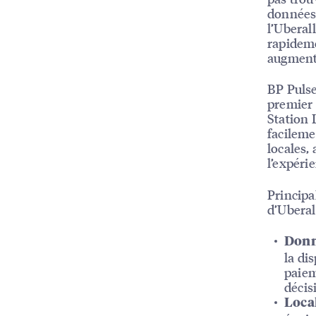
données 
l’Uberal
rapideme
augmente
BP Pulse
premier 
Station 
facileme
locales,
l’expéri
Principa
d’Uberal
Donné
la di
paiem
décis
Local