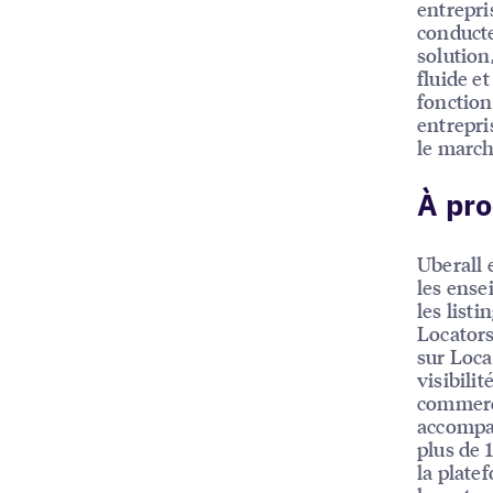
entrepri
conducte
solution
fluide e
fonction
entrepri
le march
À pro
Uberall 
les ensei
les listi
Locators
sur Loca
visibili
commerci
accompag
plus de 
la platef