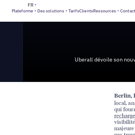
News & Press
>
Uberall dévoile son nouveau localisat
FR
Plateforme
Des solutions
Tarifs
Clients
Ressources
Contac
Uberall dévoile son nou
Berlin, 
local, a
qui four
recharge
visibili
majeure 
pas trou