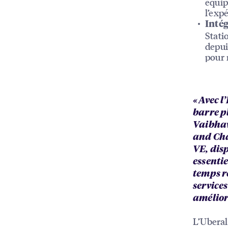
équip
l’exp
Inté
Stati
depui
pour 
« Avec 
barre p
Vaibhav
and Cha
VE, disp
essentie
temps r
service
amélior
L’Uberal