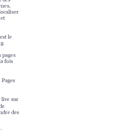
rnes,
localiser
 et
est le
ng
s pages
a fois
l Pages
 live sur
 de
endre des