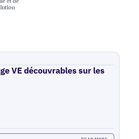
le et de
olution
rge VE découvrables sur les