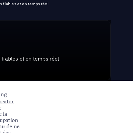
 fiables et en temps réel
fiables et en temps réel
ing
ocator
e
e la
cupation
eur de ne
t des