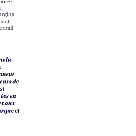
iorer
e.
arging
ment
erall –
ns la
e
ement
eurs de
st
nées en
et aux
arque et