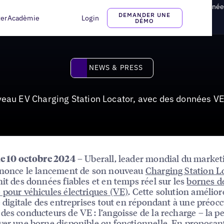
eur de bornes de recharge pour véhicules électriques avec des données
DEMANDER UNE
ter
Acadèmie
Login
DÉMO
News & Press
NEWS & PRESS
veau EV Charging Station Locator, avec des données VE 
– Uberall, leader mondial du market
le 10 octobre 2024
nnonce le lancement de son nouveau
Charging Station L
nit des données fiables et en temps réel sur les
bornes d
 pour véhicules électriques (VE)
. Cette solution amélior
té digitale des entreprises tout en répondant à une préoc
des conducteurs de VE : l’angoisse de la recharge – la p
ver une borne disponible ou fonctionnelle. En proposan