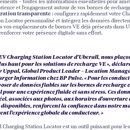
ements – toutes les informations essentielles pour amél
érience et l’engagement autour de vos bornes de recharg
: configurez rapidement votre Ch
gration transparente
on Locator personnalisé et intégrez les données directe
s vos emplacements de bornes VE déjà présents dans Ub
renforcer votre présence digitale sans effort.
l’EV Charging Station Locator d’Uberall, nous plaço
lus haut pour les solutions de recharge VE », déclar
 Uppal, Global Product Leader – Location Manag
rger Information chez BP Pulse. « Pour les conduct
oser de données fiables sur les bornes de recharge e
l pour une expérience fluide et sans stress. Ces don
éel, associées aux photos, aux horaires d’ouverture 
s disponibles, renforcent la confiance dans notre m
ent l’expérience globale du conducteur. »
l Charging Station Locator est un outil puissant pour les