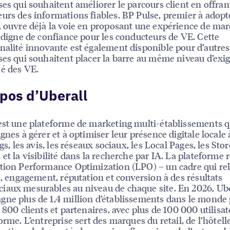
ses qui souhaitent améliorer le parcours client en offrant
urs des informations fiables. BP Pulse, premier à adopt
, ouvre déjà la voie en proposant une expérience de ma
t digne de confiance pour les conducteurs de VE. Cette
nalité innovante est également disponible pour d’autres
ses qui souhaitent placer la barre au même niveau d’exi
é des VE.
pos d’Uberall
est une plateforme de marketing multi-établissements q
gnes à gérer et à optimiser leur présence digitale locale 
ngs, les avis, les réseaux sociaux, les Local Pages, les Stor
 et la visibilité dans la recherche par IA. La plateforme 
tion Performance Optimization (LPO) – un cadre qui rel
té, engagement, réputation et conversion à des résultats
aux mesurables au niveau de chaque site. En 2026, Ube
ne plus de 1,4 million d’établissements dans le monde
1 800 clients et partenaires, avec plus de 100 000 utilisa
orme. L’entreprise sert des marques du retail, de l’hôtelle