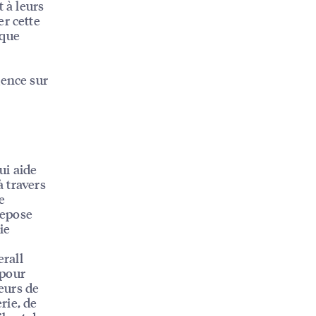
 à leurs
er cette
rque
gence sur
ui aide
à travers
e
repose
ie
rall
 pour
teurs de
rie, de