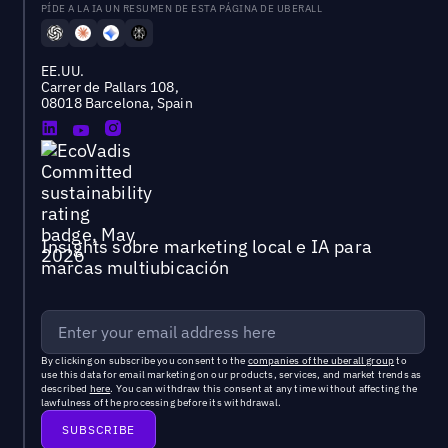
PÍDE A LA IA UN RESUMEN DE ESTA PÁGINA DE UBERALL
EE.UU.
Carrer de Pallars 108,
08018 Barcelona, Spain
Insights sobre marketing local e IA para
marcas multiubicación
By clicking on subscribe you consent to the
companies of the uberall group
to
use this data for email marketing on our products, services, and market trends as
described
here
. You can withdraw this consent at any time without affecting the
lawfulness of the processing before its withdrawal.