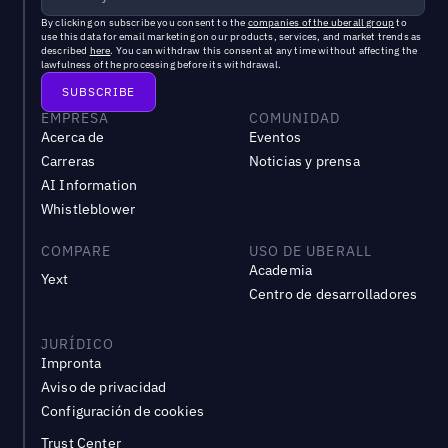
By clicking on subscribe you consent to the
companies of the uberall group
to
use this data for email marketing on our products, services, and market trends as
described
here
. You can withdraw this consent at any time without affecting the
lawfulness of the processing before its withdrawal.
EMPRESA
COMUNIDAD
Acerca de
Eventos
Carreras
Noticias y prensa
AI Information
Whistleblower
COMPARE
USO DE UBERALL
Academia
Yext
Centro de desarrolladores
JURÍDICO
Impronta
Aviso de privacidad
Configuración de cookies
Trust Center