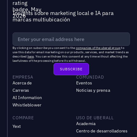
Insights sobre marketing local e IA para
marcas multiubicación
By clicking on subscribe you consent to the
companies of the uberall group
to
use this data for email marketing on our products, services, and market trends as
described
here
. You can withdraw this consent at any time without affecting the
lawfulness of the processing before its withdrawal.
EMPRESA
COMUNIDAD
Acerca de
Eventos
Carreras
Noticias y prensa
AI Information
Whistleblower
COMPARE
USO DE UBERALL
Academia
Yext
Centro de desarrolladores