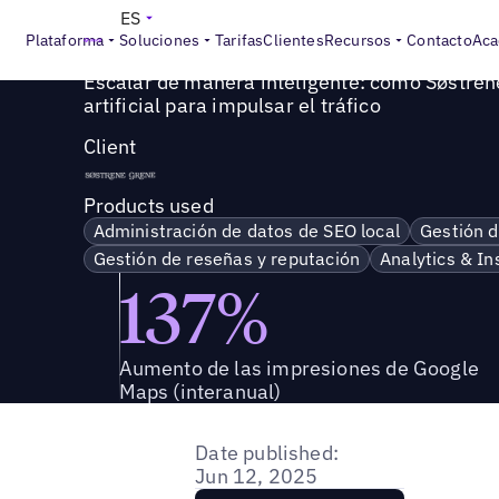
Success Story
>
Escalar de manera inteligente: cómo Søstre
ES
Plataforma
Soluciones
Tarifas
Clientes
Recursos
Contacto
Aca
Escalar de manera inteligente: cómo Søstrene
artificial para impulsar el tráfico
Client
Products used
Administración de datos de SEO local
Gestión d
Gestión de reseñas y reputación
Analytics & In
137%
Aumento de las impresiones de Google
Maps (interanual)
Date published:
Jun 12, 2025