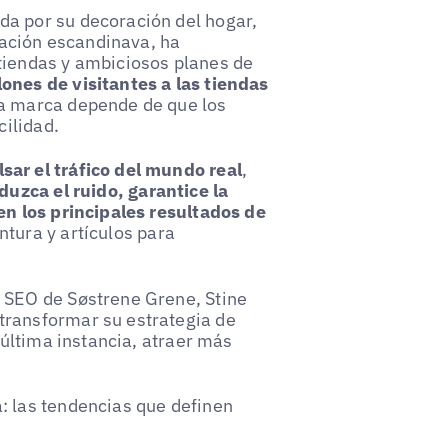
a por su decoración del hogar,
iración escandinava, ha
tiendas y ambiciosos planes de
lones de visitantes a las tiendas
 la marca depende de que los
cilidad.
sar el tráfico del mundo real
,
duzca el ruido, garantice la
en los principales resultados de
ntura y artículos para
 SEO de Søstrene Grene, Stine
transformar su estrategia de
 última instancia, atraer más
: las tendencias que definen