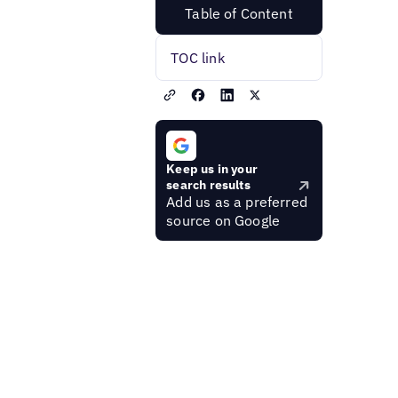
Table of Content
TOC link
Keep us in your
search results
Add us as a preferred
source on Google