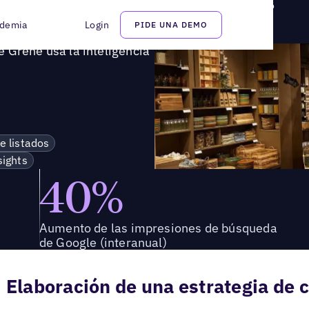
ne Grene usa la inteligencia artificial para impulsar el tráfico
demia
Login
PIDE UNA DEMO
 Grene usa la inteligencia
e listados
sights
40%
Aumento de las impresiones de búsqueda
de Google (interanual)
Elaboración de una estrategia de cl