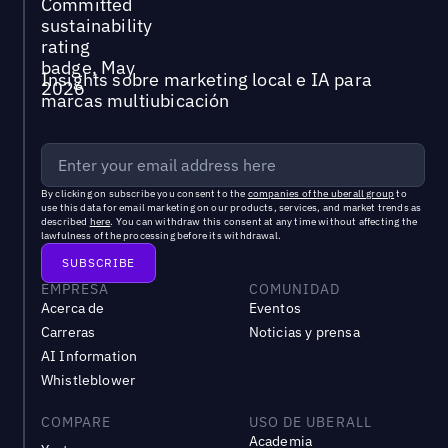
Insights sobre marketing local e IA para
marcas multiubicación
By clicking on subscribe you consent to the
companies of the uberall group
to
use this data for email marketing on our products, services, and market trends as
described
here
. You can withdraw this consent at any time without affecting the
lawfulness of the processing before its withdrawal.
EMPRESA
COMUNIDAD
Acerca de
Eventos
Carreras
Noticias y prensa
AI Information
Whistleblower
COMPARE
USO DE UBERALL
Academia