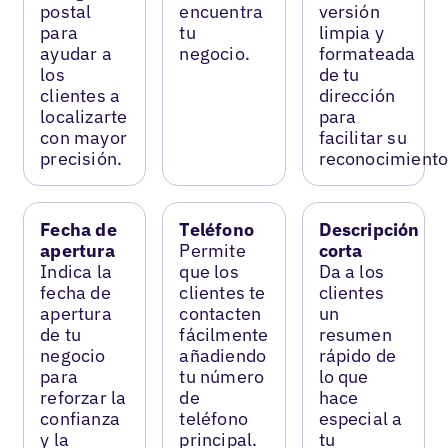
postal
encuentra
versión
para
tu
limpia y
ayudar a
negocio.
formateada
los
de tu
clientes a
dirección
localizarte
para
con mayor
facilitar su
precisión.
reconocimiento
Fecha de
Teléfono
Descripción
apertura
Permite
corta
Indica la
que los
Da a los
fecha de
clientes te
clientes
apertura
contacten
un
de tu
fácilmente
resumen
negocio
añadiendo
rápido de
para
tu número
lo que
reforzar la
de
hace
confianza
teléfono
especial a
y la
principal.
tu