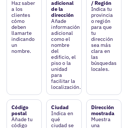
Haz saber
adicional
/ Región
a los
de la
Indica tu
clientes
dirección
provincia
cómo
Añade
o región
deben
información
para que
llamarte
adicional
tu
indicando
como el
dirección
un
nombre
sea más
nombre.
del
clara en
edificio, el
las
piso o la
búsquedas
unidad
locales.
para
facilitar la
localización.
Código
Ciudad
Dirección
postal
Indica en
mostrada
Añade tu
qué
Muestra
código
ciudad se
una