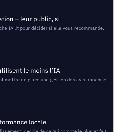
ion – leur public, si
rche IA lit pour décider si elle vous recommande.
tilisent le moins l’IA
ment mettre en place une gestion des avis franchise
rformance locale
lissement, décide de ce qui compte le plus et fait