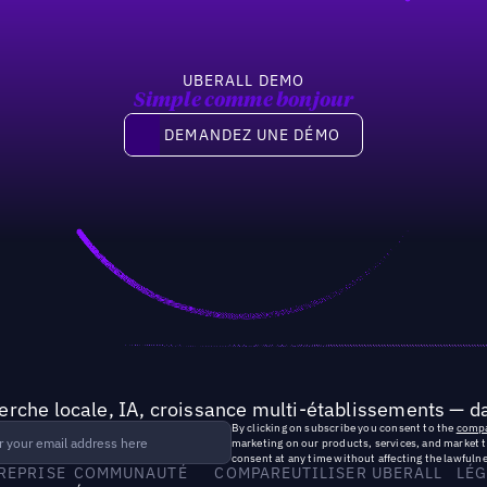
UBERALL DEMO
Simple comme bonjour
Demandez une démo
DEMANDEZ UNE DÉMO
rche locale, IA, croissance multi-établissements — da
By clicking on subscribe you consent to the
compa
marketing on our products, services, and market 
consent at any time without affecting the lawfulne
TREPRISE
COMMUNAUTÉ
COMPARE
UTILISER UBERALL
LÉG