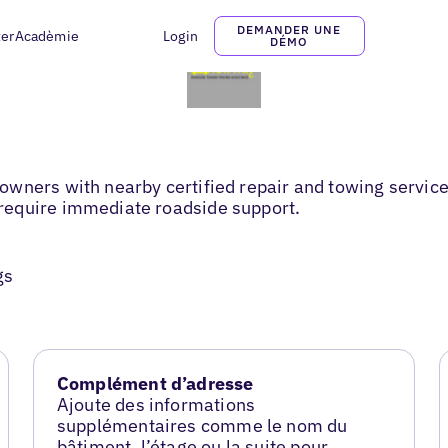
DEMANDER UNE
ter
Acadèmie
Login
DÉMO
ners with nearby certified repair and towing services.
require immediate roadside support.
gs
Complément d’adresse
Ajoute des informations
supplémentaires comme le nom du
bâtiment, l’étage ou la suite pour