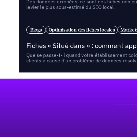
Des données erronées, ce sont des fiches non pub
levier le plus sous-estimé du SEO local.
Blogs
Optimisation des fiches locales
Marketi
Fiches « Situé dans » : comment app
Que se passe-t-il quand votre établissement co
clients à cause d’un problème de données résolv
Pied de page