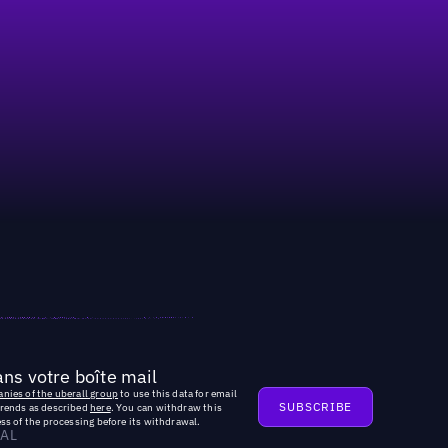
ns votre boîte mail
nies of the uberall group
to use this data for email
trends as described
here
. You can withdraw this
ss of the processing before its withdrawal.
AL