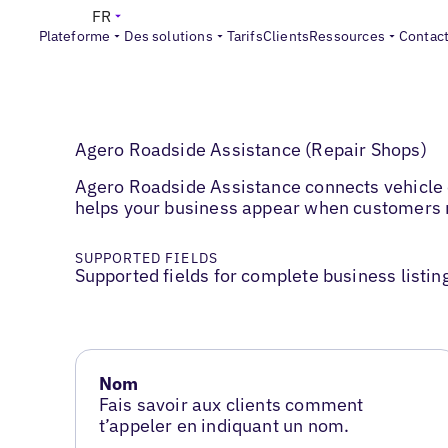
FR
Plateforme
Des solutions
Tarifs
Clients
Ressources
Contac
Agero Roadside Assistance (Repair Shops)
Agero Roadside Assistance connects vehicle ow
helps your business appear when customers 
SUPPORTED FIELDS
Supported fields for complete business listin
Nom
Fais savoir aux clients comment
t’appeler en indiquant un nom.