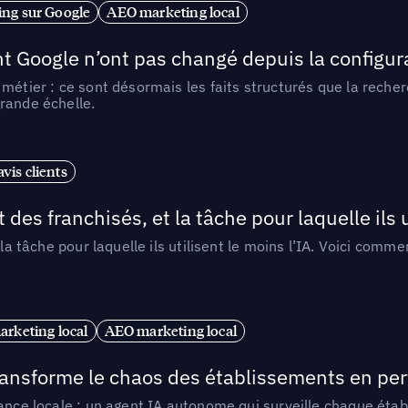
ng sur Google
AEO marketing local
t Google n’ont pas changé depuis la configurat
métier : ce sont désormais les faits structurés que la reche
rande échelle.
vis clients
 des franchisés, et la tâche pour laquelle ils u
 la tâche pour laquelle ils utilisent le moins l’IA. Voici com
arketing local
AEO marketing local
 transforme le chaos des établissements en pe
ance locale : un agent IA autonome qui surveille chaque étab