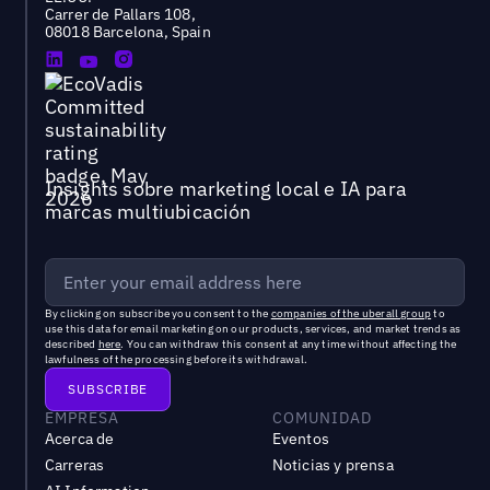
Carrer de Pallars 108,
08018 Barcelona, Spain
Insights sobre marketing local e IA para
marcas multiubicación
By clicking on subscribe you consent to the
companies of the uberall group
to
use this data for email marketing on our products, services, and market trends as
described
here
. You can withdraw this consent at any time without affecting the
lawfulness of the processing before its withdrawal.
EMPRESA
COMUNIDAD
Acerca de
Eventos
Carreras
Noticias y prensa