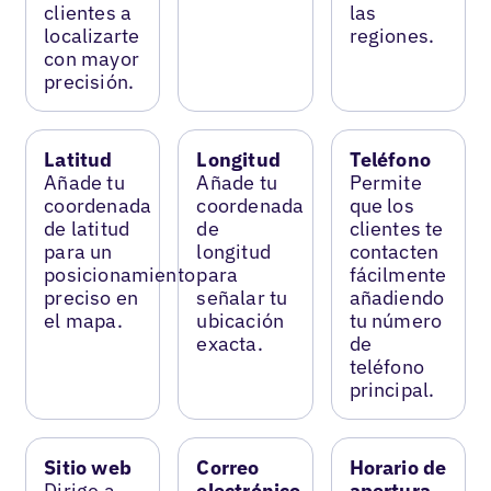
clientes a
las
localizarte
regiones.
con mayor
precisión.
Latitud
Longitud
Teléfono
Añade tu
Añade tu
Permite
coordenada
coordenada
que los
de latitud
de
clientes te
para un
longitud
contacten
posicionamiento
para
fácilmente
preciso en
señalar tu
añadiendo
el mapa.
ubicación
tu número
exacta.
de
teléfono
principal.
Sitio web
Correo
Horario de
Dirige a
electrónico
apertura