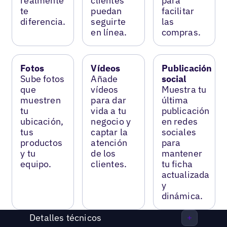
realmente
clientes
para
te
puedan
facilitar
diferencia.
seguirte
las
en línea.
compras.
Fotos
Vídeos
Publicación
Sube fotos
Añade
social
que
vídeos
Muestra tu
muestren
para dar
última
tu
vida a tu
publicación
ubicación,
negocio y
en redes
tus
captar la
sociales
productos
atención
para
y tu
de los
mantener
equipo.
clientes.
tu ficha
actualizada
y
dinámica.
Detalles técnicos