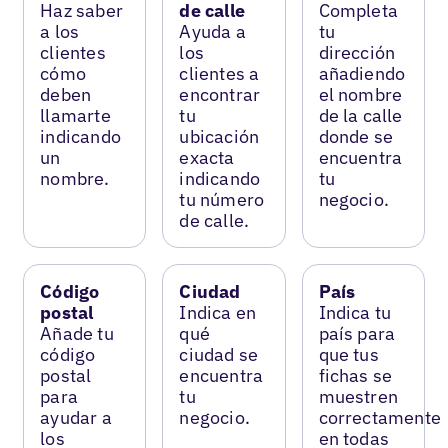
Haz saber
de calle
Completa
a los
Ayuda a
tu
clientes
los
dirección
cómo
clientes a
añadiendo
deben
encontrar
el nombre
llamarte
tu
de la calle
indicando
ubicación
donde se
un
exacta
encuentra
nombre.
indicando
tu
tu número
negocio.
de calle.
Código
Ciudad
País
postal
Indica en
Indica tu
Añade tu
qué
país para
código
ciudad se
que tus
postal
encuentra
fichas se
para
tu
muestren
ayudar a
negocio.
correctamente
los
en todas