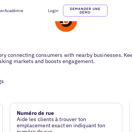
DEMANDER UNE
ter
Acadèmie
Login
DÉMO
ory connecting consumers with nearby businesses. Keep
eaking markets and boosts engagement.
gs
Numéro de rue
Aide les clients à trouver ton
emplacement exact en indiquant ton
numéro de rue.