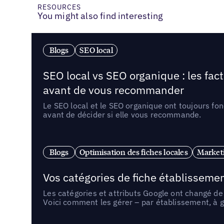
RESOURCES
You might also find interesting
Blogs
SEO local
SEO local vs SEO organique : les fac
avant de vous recommander
Le SEO local et le SEO organique ont toujours fon
avant de décider si elle vous recommande.
Blogs
Optimisation des fiches locales
Marketi
Vos catégories de fiche établissemen
Les catégories et attributs Google ont changé de 
Voici comment les gérer – par établissement, à g