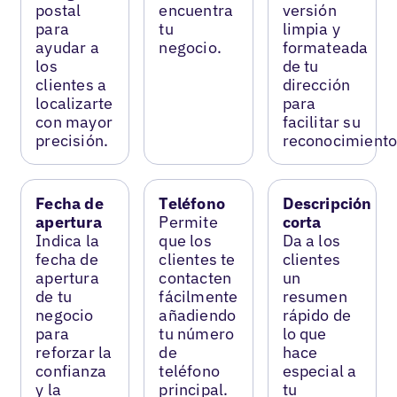
postal
encuentra
versión
para
tu
limpia y
ayudar a
negocio.
formateada
los
de tu
clientes a
dirección
localizarte
para
con mayor
facilitar su
precisión.
reconocimiento
Fecha de
Teléfono
Descripción
apertura
Permite
corta
Indica la
que los
Da a los
fecha de
clientes te
clientes
apertura
contacten
un
de tu
fácilmente
resumen
negocio
añadiendo
rápido de
para
tu número
lo que
reforzar la
de
hace
confianza
teléfono
especial a
y la
principal.
tu