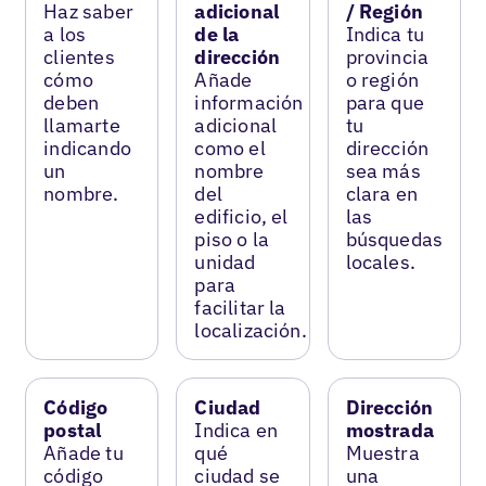
Haz saber
adicional
/ Región
a los
de la
Indica tu
clientes
dirección
provincia
cómo
Añade
o región
deben
información
para que
llamarte
adicional
tu
indicando
como el
dirección
un
nombre
sea más
nombre.
del
clara en
edificio, el
las
piso o la
búsquedas
unidad
locales.
para
facilitar la
localización.
Código
Ciudad
Dirección
postal
Indica en
mostrada
Añade tu
qué
Muestra
código
ciudad se
una