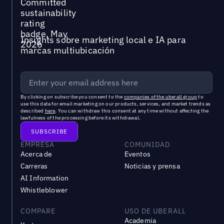
Insights sobre marketing local e IA para
marcas multiubicación
By clicking on subscribe you consent to the
companies of the uberall group
to
use this data for email marketing on our products, services, and market trends as
described
here
. You can withdraw this consent at any time without affecting the
lawfulness of the processing before its withdrawal.
EMPRESA
COMUNIDAD
Acerca de
Eventos
Carreras
Noticias y prensa
AI Information
Whistleblower
COMPARE
USO DE UBERALL
Academia