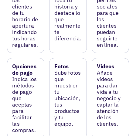
los
toda tu
perfiles
clientes
historia y
sociales
de tu
destaca lo
para que
horario de
que
los
apertura
realmente
clientes
indicando
te
puedan
tus horas
diferencia.
seguirte
regulares.
en línea.
Opciones
Fotos
Vídeos
de pago
Sube fotos
Añade
Indica los
que
vídeos
métodos
muestren
para dar
de pago
tu
vida a tu
que
ubicación,
negocio y
aceptas
tus
captar la
para
productos
atención
facilitar
y tu
de los
las
equipo.
clientes.
compras.