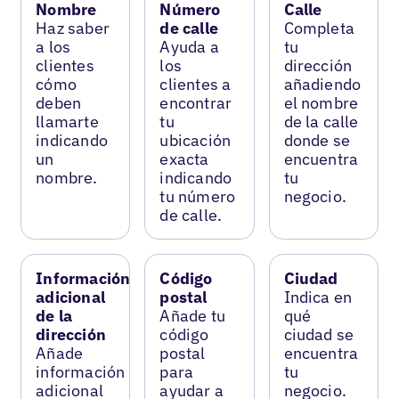
Nombre
Número
Calle
Haz saber
de calle
Completa
a los
Ayuda a
tu
clientes
los
dirección
cómo
clientes a
añadiendo
deben
encontrar
el nombre
llamarte
tu
de la calle
indicando
ubicación
donde se
un
exacta
encuentra
nombre.
indicando
tu
tu número
negocio.
de calle.
Información
Código
Ciudad
adicional
postal
Indica en
de la
Añade tu
qué
dirección
código
ciudad se
Añade
postal
encuentra
información
para
tu
adicional
ayudar a
negocio.