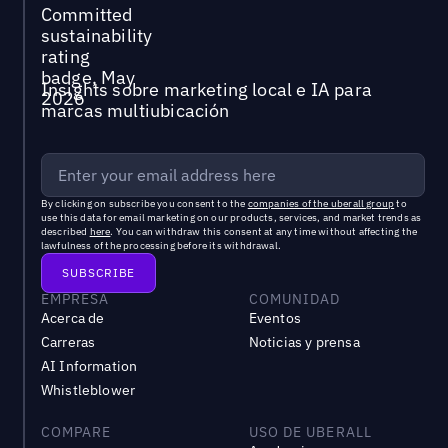
Insights sobre marketing local e IA para
marcas multiubicación
By clicking on subscribe you consent to the
companies of the uberall group
to
use this data for email marketing on our products, services, and market trends as
described
here
. You can withdraw this consent at any time without affecting the
lawfulness of the processing before its withdrawal.
EMPRESA
COMUNIDAD
Acerca de
Eventos
Carreras
Noticias y prensa
AI Information
Whistleblower
COMPARE
USO DE UBERALL