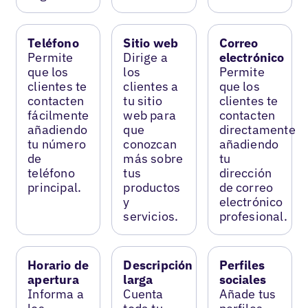
Teléfono
Sitio web
Correo
Permite
Dirige a
electrónico
que los
los
Permite
clientes te
clientes a
que los
contacten
tu sitio
clientes te
fácilmente
web para
contacten
añadiendo
que
directamente
tu número
conozcan
añadiendo
de
más sobre
tu
teléfono
tus
dirección
principal.
productos
de correo
y
electrónico
servicios.
profesional.
Horario de
Descripción
Perfiles
apertura
larga
sociales
Informa a
Cuenta
Añade tus