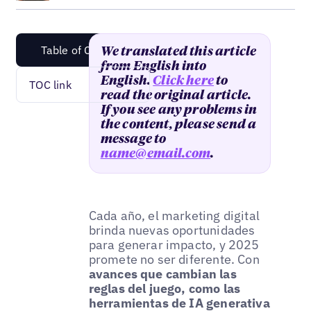
Table of Content
We translated this article
from English into
English.
Click here
to
TOC link
read the original article.
If you see any problems in
the content, please send a
message to
name@email.com
.
Cada año, el marketing digital
brinda nuevas oportunidades
para generar impacto, y 2025
promete no ser diferente. Con
avances que cambian las
reglas del juego, como las
herramientas de IA generativa