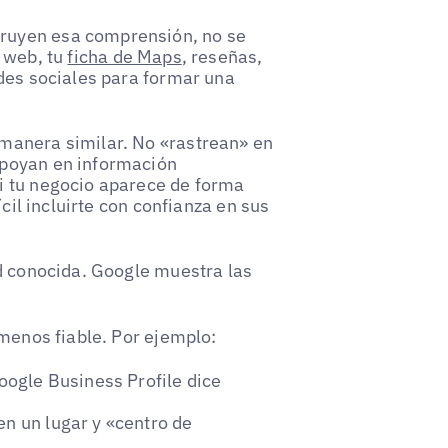
ruyen esa comprensión, no se
o web, tu
ficha de Maps
, reseñas,
edes sociales para formar una
manera similar. No «rastrean» en
apoyan en información
i tu negocio aparece de forma
ícil incluirte con confianza en sus
ad conocida. Google muestra las
 menos fiable. Por ejemplo:
Google Business Profile dice
en un lugar y «centro de