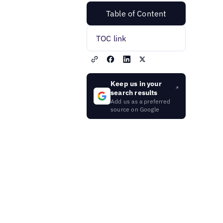
Table of Content
TOC link
Keep us in your
search results
Add us as a preferred
source on Google