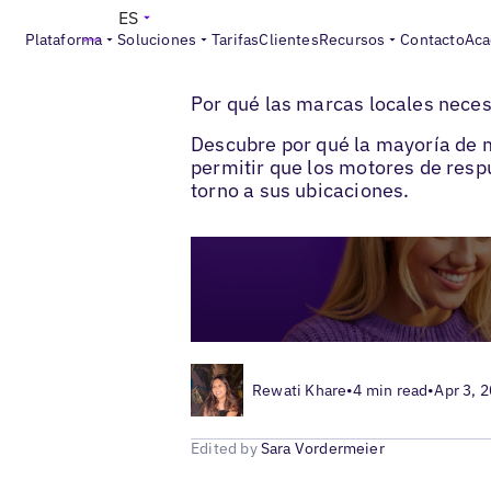
ES
Plataforma
Soluciones
Tarifas
Clientes
Recursos
Contacto
Aca
>
>
Blogs
SEO local
Entidades seo para neg
Por qué las marcas locales nece
Descubre por qué la mayoría de m
permitir que los motores de resp
torno a sus ubicaciones.
Rewati Khare
•
4 min read
•
Apr 3, 
Edited by
Sara Vordermeier