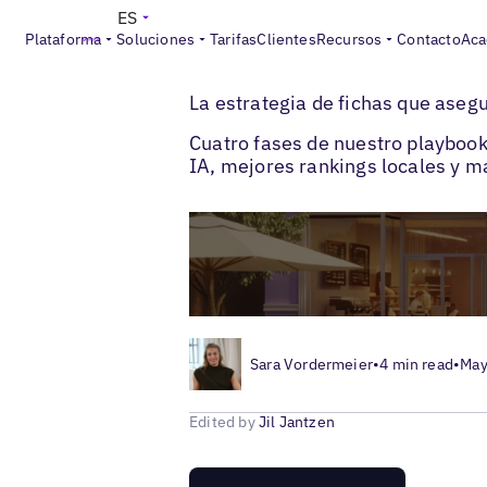
ES
Plataforma
Soluciones
Tarifas
Clientes
Recursos
Contacto
Aca
>
>
Blogs
Optimización de fichas locales
G
La estrategia de fichas que aseg
Cuatro fases de nuestro playbook
IA, mejores rankings locales y má
Sara Vordermeier
•
4 min read
•
May
Edited by
Jil Jantzen