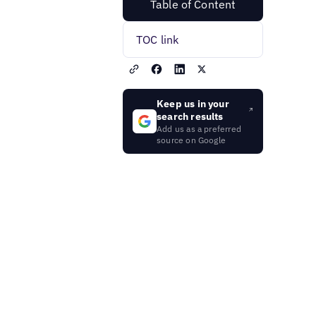
Table of Content
TOC link
Keep us in your
search results
Add us as a preferred
source on Google