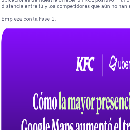
distancia entre tú y los competidores que aún no ha
Empieza con la Fase 1.