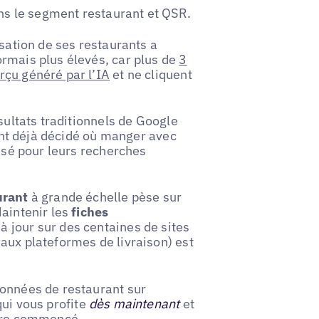
ans le segment restaurant et QSR.
isation de ses restaurants a
ormais plus élevés, car plus de
3
rçu généré par l’IA
et ne cliquent
ésultats traditionnels de Google
 ont déjà décidé où manger avec
lisé pour leurs recherches
urant
à grande échelle pèse sur
Maintenir les
fiches
à jour sur des centaines de sites
aux plateformes de livraison) est
données de restaurant sur
ui vous profite
dès maintenant
et
core commencé.