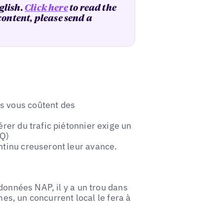
glish.
Click here
to read the
 content, please send a
s vous coûtent des
érer du trafic piétonnier exige un
AQ)
ntinu creuseront leur avance.
données NAP, il y a un trou dans
mes, un concurrent local le fera à