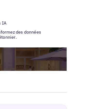
s IA
nsformez des données
étonnier.