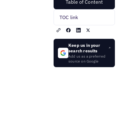
Table of Content
TOC link
Keep us in your
search results
Add us as a preferred
source on Google