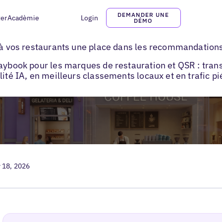
DEMANDER UNE
ter
Acadèmie
Login
DÉMO
Gérer les fiches restaurants
e à vos restaurants une place dans les recommandation
laybook pour les marques de restauration et QSR : tra
lité IA, en meilleurs classements locaux et en trafic pi
 18, 2026