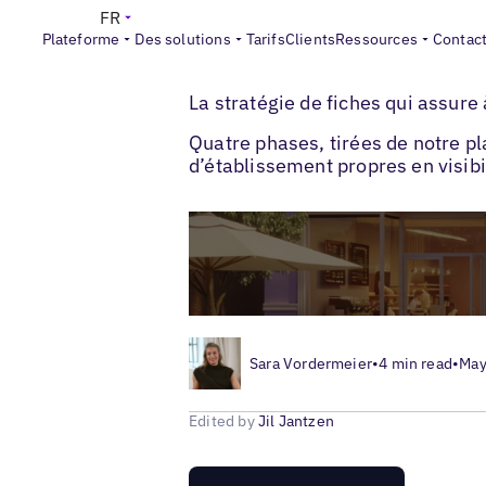
FR
Plateforme
Des solutions
Tarifs
Clients
Ressources
Contac
>
>
Blogs
Optimisation des fiches locales
La stratégie de fiches qui assur
Quatre phases, tirées de notre p
d’établissement propres en visibi
Sara Vordermeier
•
4 min read
•
May
Edited by
Jil Jantzen