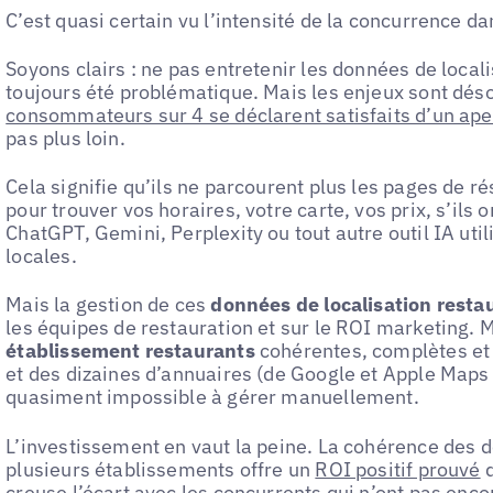
C’est quasi certain vu l’intensité de la concurrence d
Soyons clairs : ne pas entretenir les données de local
toujours été problématique. Mais les enjeux sont dés
consommateurs sur 4 se déclarent satisfaits d’un ape
pas plus loin.
Cela signifie qu’ils ne parcourent plus les pages de r
pour trouver vos horaires, votre carte, vos prix, s’ils
ChatGPT, Gemini, Perplexity ou tout autre outil IA uti
locales.
Mais la gestion de ces
données de localisation resta
les équipes de restauration et sur le ROI marketing. 
établissement restaurants
cohérentes, complètes et 
et des dizaines d’annuaires (de Google et Apple Maps 
quasiment impossible à gérer manuellement.
L’investissement en vaut la peine. La cohérence des 
plusieurs établissements offre un
ROI positif prouvé
q
creuse l’écart avec les concurrents qui n’ont pas en