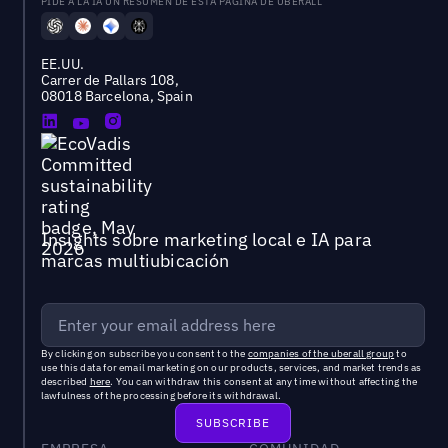
PÍDE A LA IA UN RESUMEN DE ESTA PÁGINA DE UBERALL
EE.UU.
Carrer de Pallars 108,
08018 Barcelona, Spain
Insights sobre marketing local e IA para
marcas multiubicación
By clicking on subscribe you consent to the
companies of the uberall group
to
use this data for email marketing on our products, services, and market trends as
described
here
. You can withdraw this consent at any time without affecting the
lawfulness of the processing before its withdrawal.