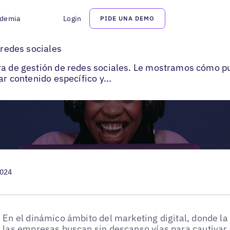
demia
Login
PIDE UNA DEMO
de la IA en la gestión de redes sociales
 redes sociales
ra de gestión de redes sociales. Le mostramos cómo p
ar contenido específico y...
2024
En el dinámico ámbito del marketing digital, donde la
las empresas buscan sin descanso vías para cautivar 