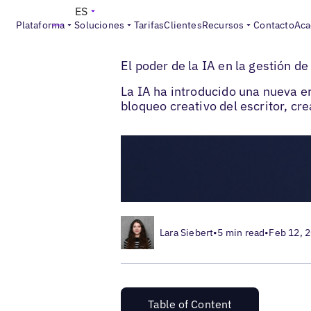
ES
Plataforma
Soluciones
Tarifas
Clientes
Recursos
Contacto
Aca
>
>
Blogs
Redes sociales locales
El poder 
El poder de la IA en la gestión de
La IA ha introducido una nueva e
bloqueo creativo del escritor, cre
Lara Siebert
•
5 min read
•
Feb 12, 
Table of Content