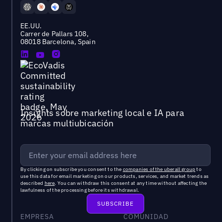
EE.UU.
Carrer de Pallars 108,
08018 Barcelona, Spain
Insights sobre marketing local e IA para
marcas multiubicación
By clicking on subscribe you consent to the
companies of the uberall group
to
use this data for email marketing on our products, services, and market trends as
described
here
. You can withdraw this consent at any time without affecting the
lawfulness of the processing before its withdrawal.
EMPRESA
COMUNIDAD