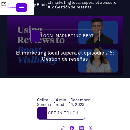
El marketing local supera el episodio
ES
>
Local Marketing Beat
#6: Gestión de reseñas
Local Marketing Beat
LOCAL MARKETING BEAT
El marketing local supera el episodio #6:
Gestión de reseñas
Celita
4 min
December
•
•
Summa
read
4, 2023
Get in touch
GET IN TOUCH