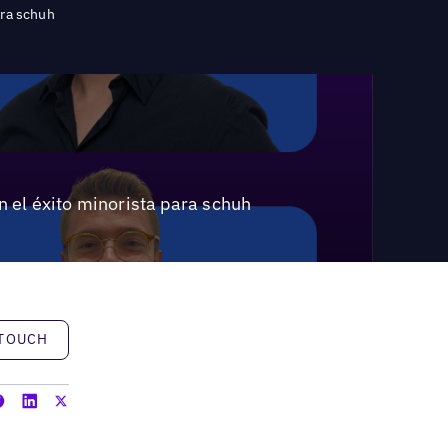
ara schuh
n el éxito minorista para schuh
h
 TOUCH