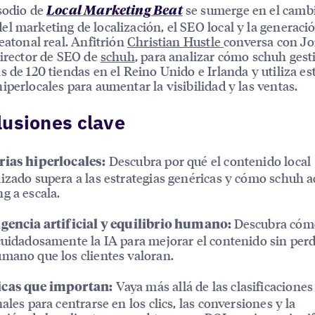
sodio de
se sumerge en el camb
Local Marketing Beat
l marketing de localización, el SEO local y la generaci
peatonal real. Anfitrión
Christian Hustle
conversa con J
director de SEO de
schuh
, para analizar cómo schuh gest
s de 120 tiendas en el Reino Unido e Irlanda y utiliza es
iperlocales para aumentar la visibilidad y las ventas.
usiones clave
Descubra por qué el contenido local
rias hiperlocales:
izado supera a las estrategias genéricas y cómo schuh a
g a escala.
Descubra cóm
igencia artificial y equilibrio humano:
cuidadosamente la IA para mejorar el contenido sin perd
mano que los clientes valoran.
Vaya más allá de las clasificaciones
icas que importan:
ales para centrarse en los clics, las conversiones y la