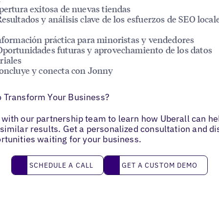
Apertura exitosa de nuevas tiendas
Resultados y análisis clave de los esfuerzos de SEO local
Información práctica para minoristas y vendedores
Oportunidades futuras y aprovechamiento de los datos
riales
Concluye y conecta con Jonny
o Transform Your Business?
with our partnership team to learn how Uberall can he
similar results. Get a personalized consultation and d
rtunities waiting for your business.
Schedule a call
Get a custom demo
SCHEDULE A CALL
GET A CUSTOM DEMO