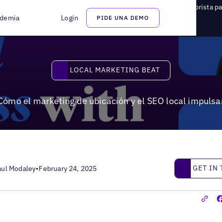
l marketing de ubicación y el SEO local impulsan el éxito minorista p
demia
Login
PIDE UNA DEMO
Local Marketing Beat
LOCAL MARKETING BEAT
Cómo el marketing de ubicación y el SEO local impulsa
Get in touc
GET IN
aul Modaley
•
February 24, 2025