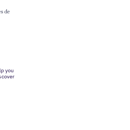
es de
lp you
iscover