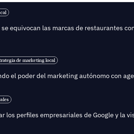
cal
é se equivocan las marcas de restaurantes co
trategia de marketing local
ndo el poder del marketing autónomo con agent
cales
 los perfiles empresariales de Google y la visi