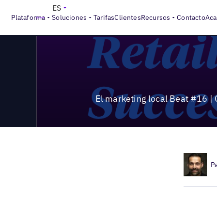
>
Local Marketing Beat
El marketing local Beat #16 | Cómo e
ES
Plataforma
Soluciones
Tarifas
Clientes
Recursos
Contacto
Aca
El marketing local Beat #16 | 
P