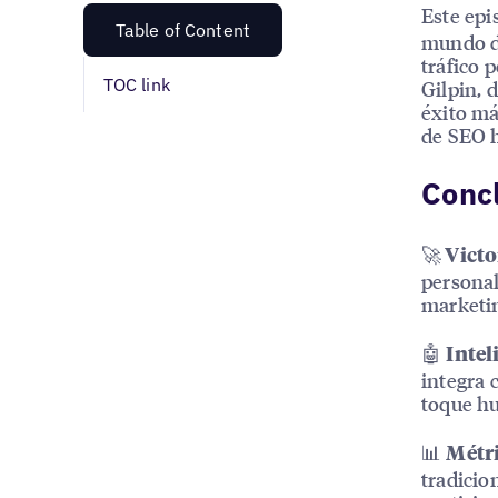
Este epi
Table of Content
mundo de
tráfico 
TOC link
Gilpin, 
éxito má
de SEO h
Concl
🚀
Victo
personal
marketin
🤖
Intel
integra 
toque hu
📊
Métr
tradicion