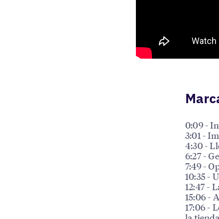
Marc
0:09 - I
3:01 - I
4:30 - L
6:27 - G
7:49 - O
10:35 - 
12:47 - 
15:06 - 
17:06 - 
la tiend