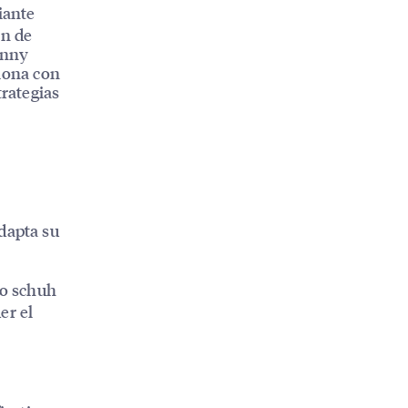
iante
ón de
onny
iona con
trategias
dapta su
o schuh
er el