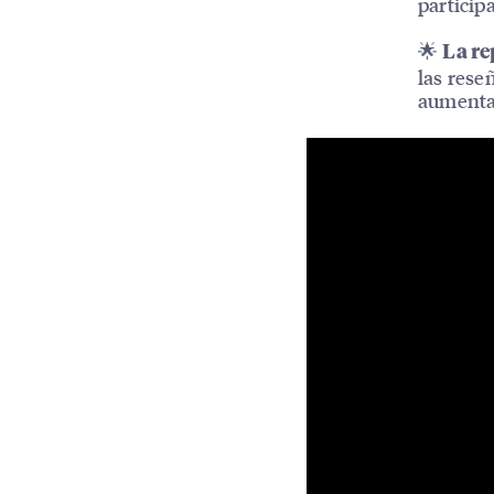
particip
🌟
La re
las rese
aumentar