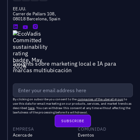
EE.UU.
Carrer de Pallars 108,
08018 Barcelona, Spain
Insights sobre marketing local e IA para
marcas multiubicación
By clicking on subscribe you consent to the
companies of the uberall group
to
use this data for email marketing on our products, services, and market trends as
described
here
. You can withdraw this consent at any time without affecting the
lawfulness of the processing before its withdrawal.
EMPRESA
COMUNIDAD
Acerca de
Eventos