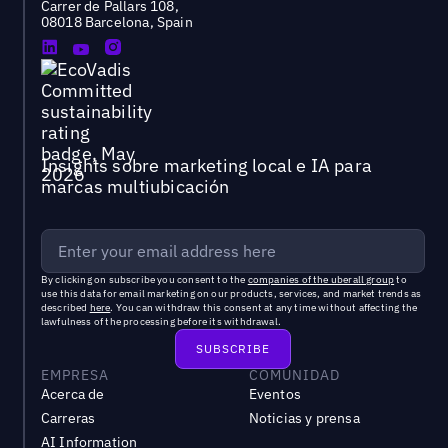
Carrer de Pallars 108,
08018 Barcelona, Spain
Insights sobre marketing local e IA para
marcas multiubicación
By clicking on subscribe you consent to the
companies of the uberall group
to
use this data for email marketing on our products, services, and market trends as
described
here
. You can withdraw this consent at any time without affecting the
lawfulness of the processing before its withdrawal.
EMPRESA
COMUNIDAD
Acerca de
Eventos
Carreras
Noticias y prensa
AI Information