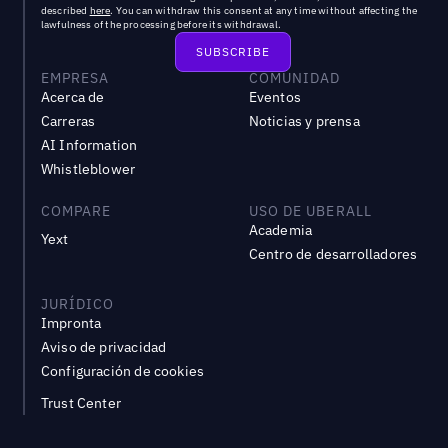
described
here
. You can withdraw this consent at any time without affecting the
lawfulness of the processing before its withdrawal.
EMPRESA
COMUNIDAD
Acerca de
Eventos
Carreras
Noticias y prensa
AI Information
Whistleblower
COMPARE
USO DE UBERALL
Academia
Yext
Centro de desarrolladores
JURÍDICO
Impronta
Aviso de privacidad
Configuración de cookies
Trust Center