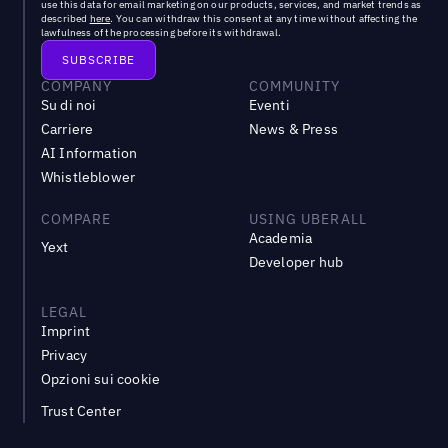
use this data for email marketing on our products, services, and market trends as
described
here
. You can withdraw this consent at any time without affecting the
lawfulness of the processing before its withdrawal.
COMPANY
COMMUNITY
Su di noi
Eventi
Carriere
News & Press
AI Information
Whistleblower
COMPARE
USING UBERALL
Academia
Yext
Developer hub
LEGAL
Imprint
Privacy
Opzioni sui cookie
Trust Center