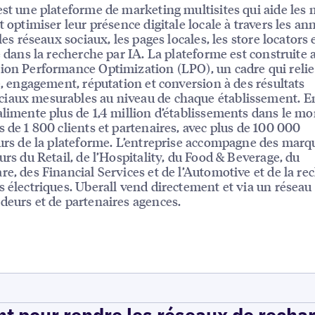
est une plateforme de marketing multisites qui aide les
t optimiser leur présence digitale locale à travers les an
 les réseaux sociaux, les pages locales, les store locators e
té dans la recherche par IA. La plateforme est construite 
ion Performance Optimization (LPO), un cadre qui relie
té, engagement, réputation et conversion à des résultats
iaux mesurables au niveau de chaque établissement. E
alimente plus de 1,4 million d’établissements dans le m
s de 1 800 clients et partenaires, avec plus de 100 000
eurs de la plateforme. L’entreprise accompagne des mar
eurs du Retail, de l’Hospitality, du Food & Beverage, du
re, des Financial Services et de l’Automotive et de la re
s électriques. Uberall vend directement et via un résea
deurs et de partenaires agences.
t pour rendre les réseaux de recha