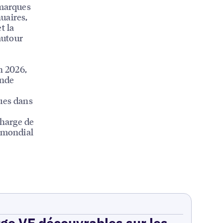
 marques
nuaires,
t la
autour
n 2026,
onde
ques dans
charge de
u mondial
rge VE découvrables sur les