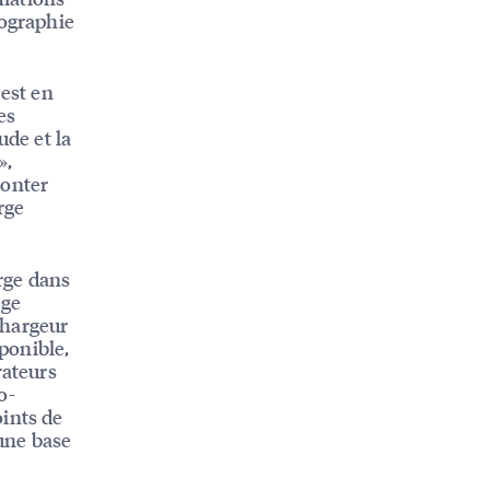
tographie
 est en
es
ude et la
»,
monter
rge
arge dans
rge
 chargeur
sponible,
rateurs
o-
oints de
 une base