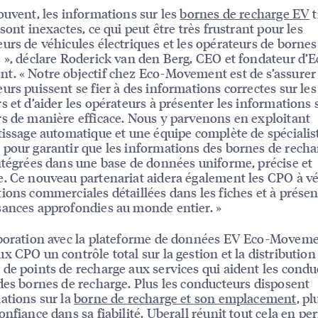
ouvent, les informations sur les
bornes de recharge EV
t
sont inexactes, ce qui peut être très frustrant pour les
urs de véhicules électriques et les opérateurs de bornes
 », déclare Roderick van den Berg, CEO et fondateur d’E
. « Notre objectif chez Eco-Movement est de s’assurer 
urs puissent se fier à des informations correctes sur les
s et d’aider les opérateurs à présenter les informations 
s de manière efficace. Nous y parvenons en exploitant
tissage automatique et une équipe complète de spécialis
pour garantir que les informations des bornes de recha
ntégrées dans une base de données uniforme, précise et
. Ce nouveau partenariat aidera également les CPO à vér
ions commerciales détaillées dans les fiches et à présen
ances approfondies au monde entier. »
aboration avec la plateforme de données EV Eco-Movem
x CPO un contrôle total sur la gestion et la distribution
de points de recharge aux services qui aident les condu
des bornes de recharge. Plus les conducteurs disposent
ations sur la
borne de recharge et son emplacement
, pl
onfiance dans sa fiabilité. Uberall réunit tout cela en p