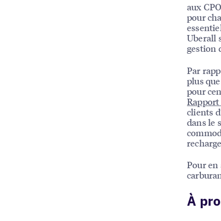
aux CPO 
pour cha
essentie
Uberall 
gestion 
Par rapp
plus que
pour cen
Rapport 
clients 
dans le 
commodit
recharge
Pour en s
carbura
À pro