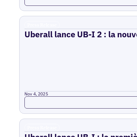
Press Release
Uberall lance UB-I 2 : la nouv
Nov 4, 2025
Read more
Press Release
Uberall lance UB-I : la premi