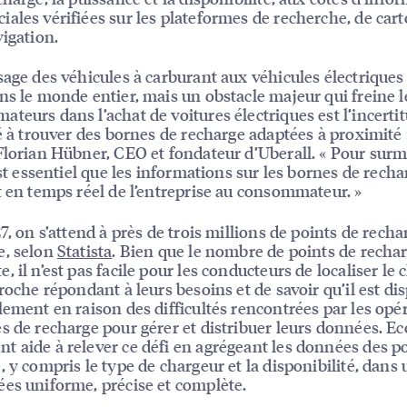
ales vérifiées sur les plateformes de recherche, de car
vigation.
sage des véhicules à carburant aux véhicules électriques
ns le monde entier, mais un obstacle majeur qui freine l
teurs dans l’achat de voitures électriques est l’incertit
té à trouver des bornes de recharge adaptées à proximité 
Florian Hübner, CEO et fondateur d’Uberall. « Pour sur
 est essentiel que les informations sur les bornes de recha
t en temps réel de l’entreprise au consommateur. »
27, on s’attend à près de trois millions de points de rech
e, selon
Statista
. Bien que le nombre de points de recha
, il n’est pas facile pour les conducteurs de localiser le
proche répondant à leurs besoins et de savoir qu’il est di
lement en raison des difficultés rencontrées par les opé
s de recharge pour gérer et distribuer leurs données. Ec
 aide à relever ce défi en agrégeant les données des p
, y compris le type de chargeur et la disponibilité, dans
es uniforme, précise et complète.