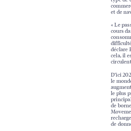
commerci
et de na
« Le pas
cours da
consomma
difficul
déclare 
cela, il
circulen
D’ici 20
le mond
augmente
le plus 
principa
de borne
Movement
recharge
de donné