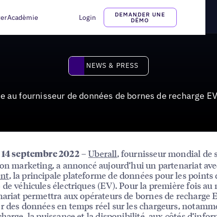
données de bornes de recharge EV Eco-Movement
DEMANDER UNE
ter
Acadèmie
Login
DÉMO
News & Press
NEWS & PRESS
cie au fournisseur de données de bornes de recharge 
–
Uberall
, fournisseur mondial de 
, 14 septembre 2022
ion marketing, a annoncé aujourd’hui un partenariat av
nt
, la principale plateforme de données pour les points 
 de véhicules électriques (EV). Pour la première fois au
nariat permettra aux opérateurs de bornes de recharge 
r des données en temps réel sur les chargeurs, notamm
charge, la puissance et la disponibilité, aux côtés d’info