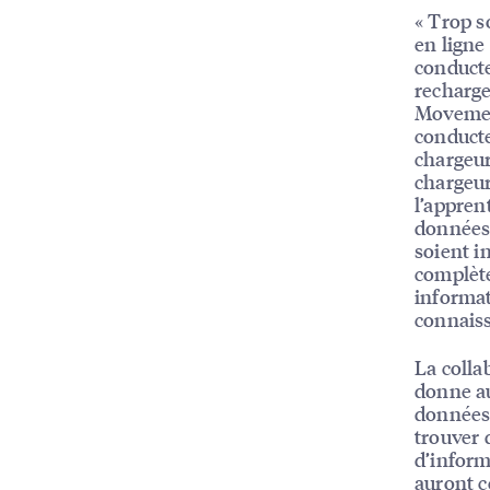
« Trop s
en ligne 
conducte
recharge
Movement
conducte
chargeur
chargeur
l’appren
données 
soient i
complète
informat
connaiss
La coll
donne au
données 
trouver 
d’inform
auront c