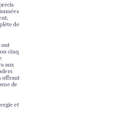
précis
 données
ent,
plète de
 ont
ron cinq
e
ra aux
aders
n offrant
orne de
ergie et