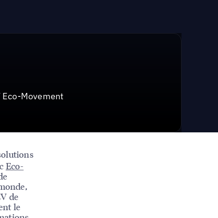
EV Eco-Movement
solutions
ec
Eco-
de
 monde,
EV de
ent le
rmations