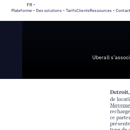
News & Press
>
Uberall s’associe au fournisseur de 
FR
Plateforme
Des solutions
Tarifs
Clients
Ressources
Contac
Uberall s’asso
Detroit
de locat
Moveme
recharge
ce parte
présente
type de 