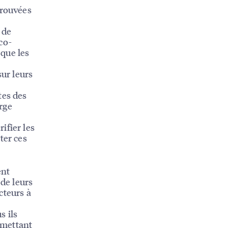
rouvées
 de
co-
que les
sur leurs
tes des
rge
ifier les
ter ces
ent
 de leurs
cteurs à
us ils
ermettant