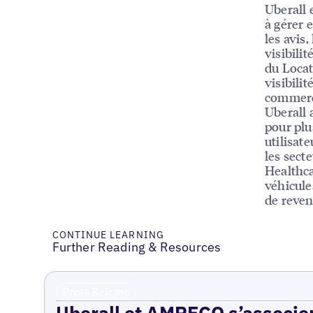
Uberall 
à gérer e
les avis,
visibili
du Locat
visibili
commerc
Uberall 
pour plu
utilisat
les sect
Healthca
véhicule
de reven
CONTINUE LEARNING
Further Reading & Resources
Press Release
Uberall et AMPECO s’associen