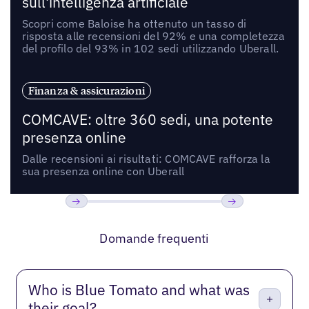
sull'intelligenza artificiale
Scopri come Baloise ha ottenuto un tasso di
risposta alle recensioni del 92% e una completezza
del profilo del 93% in 102 sedi utilizzando Uberall.
Finanza & assicurazioni
COMCAVE: oltre 360 sedi, una potente
presenza online
Dalle recensioni ai risultati: COMCAVE rafforza la
sua presenza online con Uberall
Precedente
Prossimo
Domande frequenti
Who is Blue Tomato and what was
their goal?