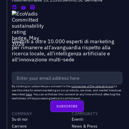
Unisciti a oltre 10.000 esperti di marketing
per rimanere all'avanguardia rispetto alla
ricerca locale, all'intelligenza artificiale e
all'innovazione multi-sede
By clicking on subscribe you consent to the
companies of the uberall group
to
use this data for email marketing on our products, services, and market trends as
described
here
. You can withdraw this consent at any time without affecting the
lawfulness of the processing before its withdrawal.
COMPANY
COMMUNITY
Su di noi
Eventi
Carriere
News & Press