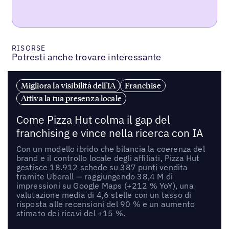
RISORSE
Potresti anche trovare interessante
Migliora la visibilità dell'IA
Franchise
Attiva la tua presenza locale
Come Pizza Hut colma il gap del
franchising e vince nella ricerca con IA
Con un modello ibrido che bilancia la coerenza del
brand e il controllo locale degli affiliati, Pizza Hut
gestisce 18.912 schede su 387 punti vendita
tramite Uberall — raggiungendo 38,4 M di
impressioni su Google Maps (+212 % YoY), una
valutazione media di 4,6 stelle con un tasso di
risposta alle recensioni del 90 % e un aumento
stimato dei ricavi del +15 %.