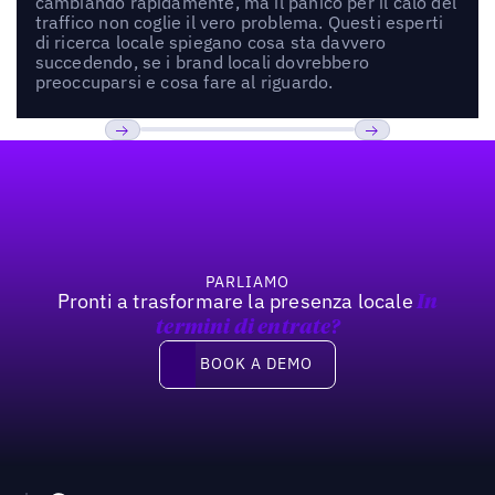
cambiando rapidamente, ma il panico per il calo del
traffico non coglie il vero problema. Questi esperti
di ricerca locale spiegano cosa sta davvero
succedendo, se i brand locali dovrebbero
preoccuparsi e cosa fare al riguardo.
Footer
Previous
Prossimo
PARLIAMO
Pronti a trasformare la presenza locale
In
termini di entrate?
Book a demo
BOOK A DEMO