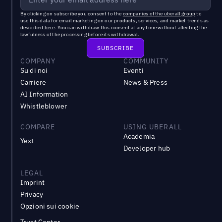
By clicking on subscribe you consent to the
companies of the uberall group
to
use this data for email marketing on our products, services, and market trends as
described
here
. You can withdraw this consent at any time without affecting the
lawfulness of the processing before its withdrawal.
COMPANY
COMMUNITY
Su di noi
Eventi
Carriere
News & Press
AI Information
Whistleblower
COMPARE
USING UBERALL
Academia
Yext
Developer hub
LEGAL
Imprint
Privacy
Opzioni sui cookie