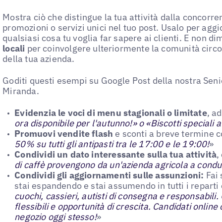
Mostra ciò che distingue la tua attività dalla concorr
promozioni o servizi unici nel tuo post. Usalo per agg
qualsiasi cosa tu voglia far sapere ai clienti. E non d
locali
per coinvolgere ulteriormente la comunità circ
della tua azienda.
Goditi questi esempi su Google Post della nostra Sen
Miranda.
Evidenzia le voci di menu stagionali o limitate
, a
ora disponibile per l'autunno!» o «Biscotti speciali 
Promuovi vendite flash
e sconti a breve termine 
50% su tutti gli antipasti tra le 17:00 e le 19:00!
»
Condividi un dato interessante sulla tua attività
,
di caffè provengono da un'azienda agricola a condu
Condividi gli aggiornamenti sulle assunzioni:
Fai 
stai espandendo e stai assumendo in tutti i reparti
cuochi, cassieri, autisti di consegna e responsabili.
flessibili e opportunità di crescita. Candidati online
negozio oggi stesso!
»