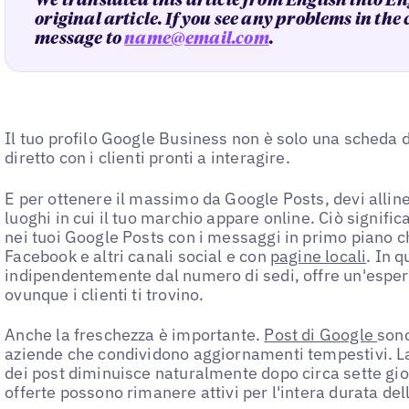
We translated this article from English into En
original article. If you see any problems in the
message to
name@email.com
.
Il tuo profilo Google Business non è solo una scheda 
diretto con i clienti pronti a interagire.
E per ottenere il massimo da Google Posts, devi allinea
luoghi in cui il tuo marchio appare online. Ciò significa
nei tuoi Google Posts con i messaggi in primo piano c
Facebook e altri canali social e con
pagine locali
. In 
indipendentemente dal numero di sedi, offre un'esperi
ovunque i clienti ti trovino.
Anche la freschezza è importante.
Post di Google
sono
aziende che condividono aggiornamenti tempestivi. La 
dei post diminuisce naturalmente dopo circa sette giorn
offerte possono rimanere attivi per l'intera durata de