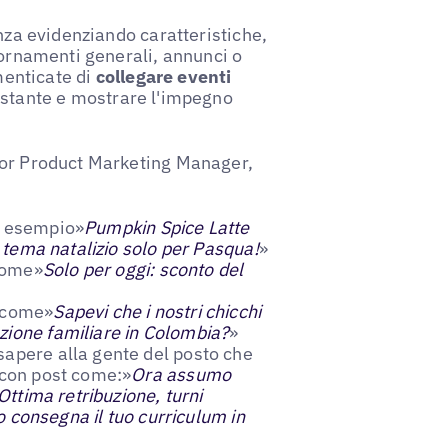
enza evidenziando caratteristiche,
iornamenti generali, annunci o
imenticate di
collegare eventi
ostante e mostrare l'impegno
ior Product Marketing Manager,
d esempio»
Pumpkin Spice Latte
a tema natalizio solo per Pasqua!
»
come»
Solo per oggi: sconto del
 come»
Sapevi che i nostri chicchi
zione familiare in Colombia?
»
sapere alla gente del posto che
 con post come:»
Ora assumo
 Ottima retribuzione, turni
 o consegna il tuo curriculum in