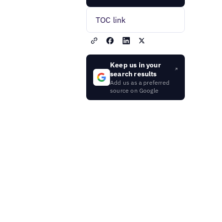
TOC link
Keep us in your
search results
Add us as a preferred
source on Google