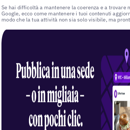
Se hai difficoltà a mantenere la coerenza e a trovare
Google, ecco come mantenere i tuoi contenuti aggiorna
modo che la tua attività non sia solo visibile, ma pron