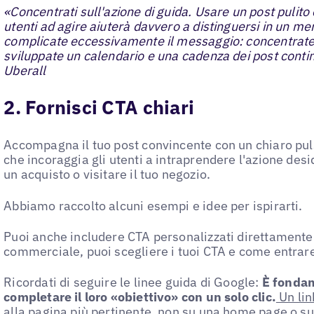
«Concentrati sull'azione di guida. Usare un post pulito 
utenti ad agire aiuterà davvero a distinguersi in un m
complicate eccessivamente il messaggio: concentrate
sviluppate un calendario e una cadenza dei post contin
Uberall
2. Fornisci CTA chiari
Accompagna il tuo post convincente con un chiaro puls
che incoraggia gli utenti a intraprendere l'azione desid
un acquisto o visitare il tuo negozio.
Abbiamo raccolto alcuni esempi e idee per ispirarti.
Puoi anche includere CTA personalizzati direttamente n
commerciale, puoi scegliere i tuoi CTA e come entrare i
Ricordati di seguire le linee guida di Google:
È fondam
completare il loro «obiettivo» con un solo clic.
Un lin
alla pagina più pertinente
, non su una home page o su 