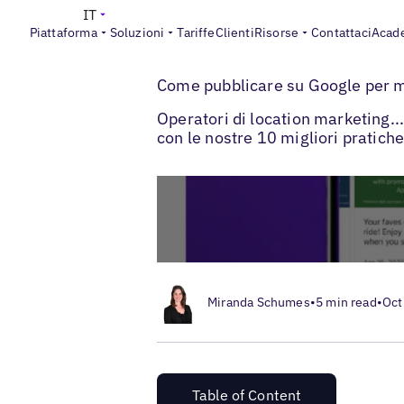
IT
Piattaforma
Soluzioni
Tariffe
Clienti
Risorse
Contattaci
Acad
>
Blogs
Ottimizzazione delle schede local
Come pubblicare su Google per ma
Operatori di location marketing..
con le nostre 10 migliori pratich
Miranda Schumes
•
5 min read
•
Oct
Table of Content