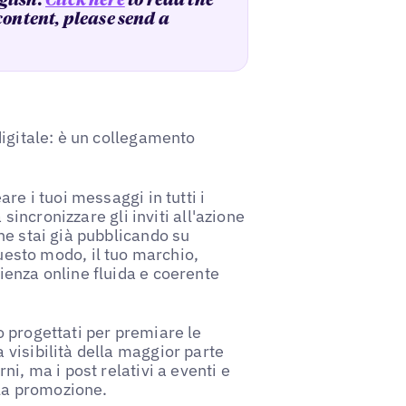
glish.
Click here
to read the
 content, please send a
digitale: è un collegamento
re i tuoi messaggi in tutti i
 sincronizzare gli inviti all'azione
he stai già pubblicando su
questo modo, il tuo marchio,
enza online fluida e coerente
 progettati per premiare le
visibilità della maggior parte
i, ma i post relativi a eventi e
lla promozione.