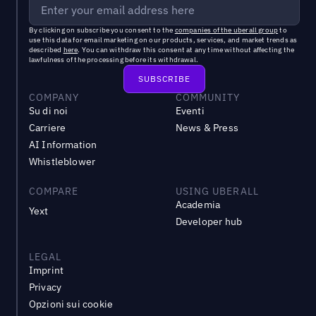
By clicking on subscribe you consent to the
companies of the uberall group
to
use this data for email marketing on our products, services, and market trends as
described
here
. You can withdraw this consent at any time without affecting the
lawfulness of the processing before its withdrawal.
COMPANY
COMMUNITY
Su di noi
Eventi
Carriere
News & Press
AI Information
Whistleblower
COMPARE
USING UBERALL
Academia
Yext
Developer hub
LEGAL
Imprint
Privacy
Opzioni sui cookie