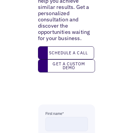
help you achieve
similar results. Get a
personalized
consultation and
discover the
opportunities waiting
for your business.
Schedule a call
SCHEDULE A CALL
Get a custom demo
GET A CUSTOM
DEMO