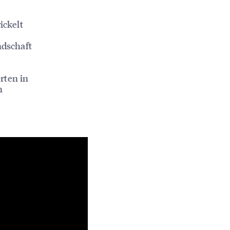
ickelt
ndschaft
rten in
n