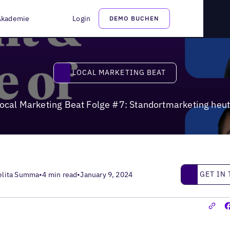
ndortmarketing heute
Akademie
Login
DEMO BUCHEN
Local Marketing Beat
LOCAL MARKETING BEAT
ocal Marketing Beat Folge #7: Standortmarketing heu
Get in touc
GET IN
elita Summa
•
4 min read
•
January 9, 2024