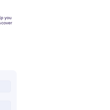
lp you
iscover