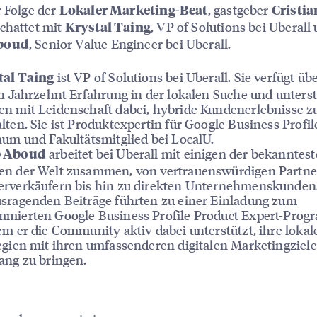
r Folge der
, gastgeber
Lokaler Marketing-Beat
Cristia
chattet mit
, VP of Solutions bei Uberall
Krystal Taing
, Senior Value Engineer bei Uberall.
boud
ist VP of Solutions bei Uberall. Sie verfügt ü
tal Taing
in Jahrzehnt Erfahrung in der lokalen Suche und unterst
n mit Leidenschaft dabei, hybride Kundenerlebnisse z
lten. Sie ist Produktexpertin für Google Business Profil
num und Fakultätsmitglied bei LocalU.
arbeitet bei Uberall mit einigen der bekanntes
 Aboud
n der Welt zusammen, von vertrauenswürdigen Partne
rverkäufern bis hin zu direkten Unternehmenskunden.
sragenden Beiträge führten zu einer Einladung zum
mierten Google Business Profile Product Expert-Prog
em er die Community aktiv dabei unterstützt, ihre loka
egien mit ihren umfassenderen digitalen Marketingziele
ang zu bringen.