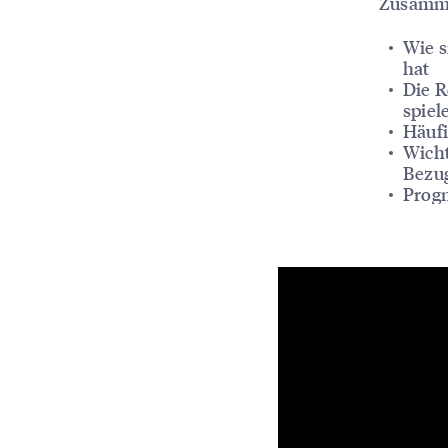
Zusamme
Wie s
hat
Die R
spiel
Häufi
Wicht
Bezug
Progn