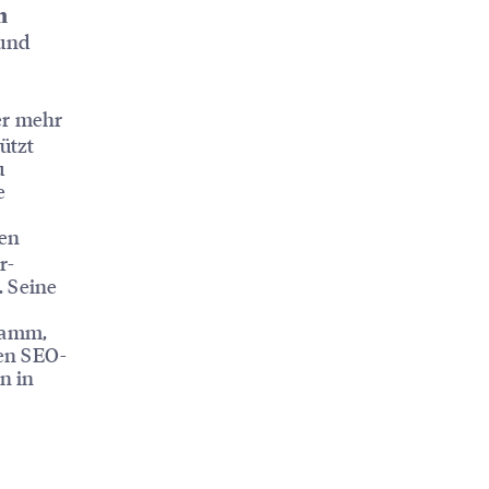
n
 und
ber mehr
ützt
u
e
ten
r-
 Seine
ramm,
len SEO-
n in