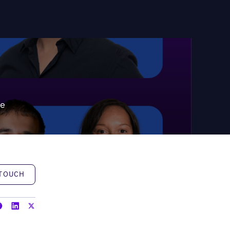
te
h
 TOUCH