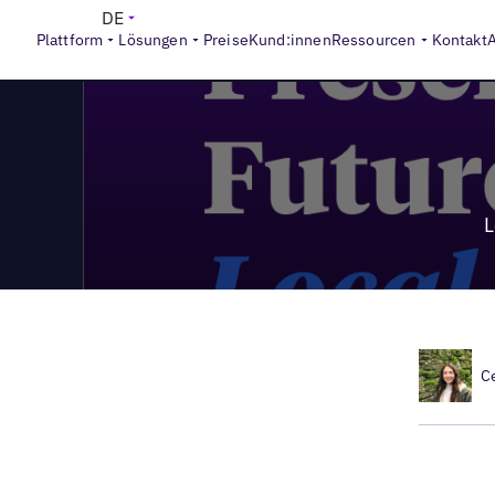
>
Local Marketing Beat
Local Marketing Beat Folge #7: Sta
DE
Plattform
Lösungen
Preise
Kund:innen
Ressourcen
Kontakt
L
C