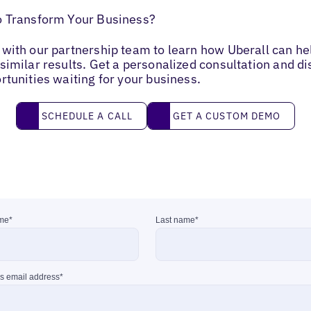
o Transform Your Business?
with our partnership team to learn how Uberall can he
similar results. Get a personalized consultation and d
rtunities waiting for your business.
Schedule a call
Get a custom demo
SCHEDULE A CALL
GET A CUSTOM DEMO