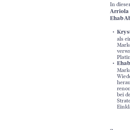
In diese
Arriola
Ehab A
Krys
als e
Marke
verwa
Plati
Ehab
Marke
Wiede
herau
renom
bei d
Strat
Einkl