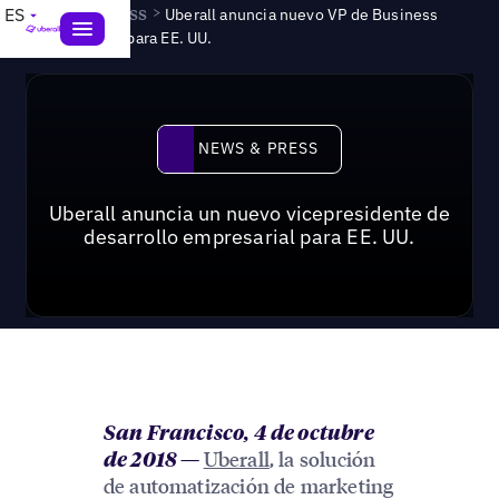
News & Press
>
ES
Uberall anuncia nuevo VP de Business
Development para EE. UU.
News & Press
NEWS & PRESS
Uberall anuncia un nuevo vicepresidente de
desarrollo empresarial para EE. UU.
San Francisco, 4 de octubre
Uberall
, la solución
de 2018
—
de automatización de marketing