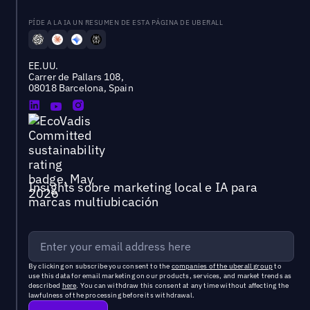
PÍDE A LA IA UN RESUMEN DE ESTA PÁGINA DE UBERALL
EE.UU.
Carrer de Pallars 108,
08018 Barcelona, Spain
Insights sobre marketing local e IA para
marcas multiubicación
By clicking on subscribe you consent to the
companies of the uberall group
to
use this data for email marketing on our products, services, and market trends as
described
here
. You can withdraw this consent at any time without affecting the
lawfulness of the processing before its withdrawal.